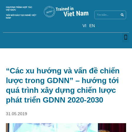
Search
CHƯƠNG TRÌNH HỢP TÁC
Search
VIỆT-ĐỨC
‘ĐỔI MỚI ĐÀO TẠO NGHỀ VIỆT
NAM’
VI
EN
M
“Các xu hướng và vấn đề chiến
lược trong GDNN” – hướng tới
quá trình xây dựng chiến lược
phát triển GDNN 2020-2030
31.05.2019