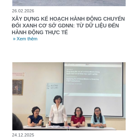
26.02.2026
XÂY DỰNG KẾ HOẠCH HÀNH ĐỘNG CHUYỂN
ĐỔI XANH CƠ SỞ GDNN: TỪ DỮ LIỆU ĐẾN
HÀNH ĐỘNG THỰC TẾ
» Xem thêm
24.12.2025