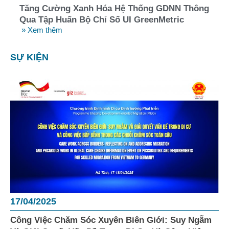
Tăng Cường Xanh Hóa Hệ Thống GDNN Thông
Qua Tập Huấn Bộ Chỉ Số UI GreenMetric
» Xem thêm
SỰ KIỆN
17/04/2025
Công Việc Chăm Sóc Xuyên Biên Giới: Suy Ngẫm