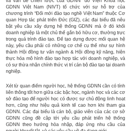
và vấn đề chiến lược của GDNN” do Viện Khoa học
GDNN Việt Nam (NIVT) tổ chức với sự hỗ trợ của
chương trình “Đổi mới đào tạo nghề Việt Nam” thuộc Cơ
quan Hợp tác phát triển Đức (GIZ), các đại biểu đã nêu
bật yêu cầu xây dựng hệ thống GDNN mà ở đó khối
doanh nghiệp là một chủ thể gắn bó hữu cơ, thường trực
trong quá trình đào tạo. Để tạo dựng được mối quan hệ
này, yêu cầu phải có những cơ chế cụ thể như sự hình
thành Hội đồng tư vấn ngành & Hội đồng kỹ năng, hiện
thực hóa mô hình đào tạo hợp tác với doanh nghiệp, và
có sự thừa nhận chính thức vị trí cán bộ đào tạo tại doanh
nghiệp.
Xét từ quan điểm người học, hệ thống GDNN cần có tính
liên thông tốt hơn giữa các bậc học, ngành học và các cơ
sở đào tạo để người học có được sự chủ động linh hoạt
hơn, cũng như hiệu quả kinh tế cao hơn khi tham gia
GDNN. Các đại biểu là cán bộ, giáo viên của các cơ sở
GDNN cũng đề cập tới yêu cầu phát triển hệ thống
GDNN theo hướng hòa nhập, đáp ứng nhu cầu của
người khuyết tật, và các yêu cầu về đa dạng giới.