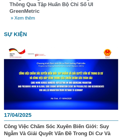
Thông Qua Tập Huấn Bộ Chỉ Số UI
GreenMetric
» Xem thêm
SỰ KIỆN
17/04/2025
Công Việc Chăm Sóc Xuyên Biên Giới: Suy
Ngẫm Và Giải Quyết Vấn Đề Trong Di Cư Và