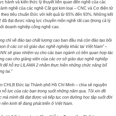
c hành và kiến ​​thức lý thuyết liên quan đến nghề của các
n lành nghề của các nghề Cắt gọt kim loại – CNC và Cơ điện tử
iá theo tiêu chuẩn Đức với kết quả từ 65% đến 93%. Những kết
2 đã đạt được năng lực chuyên môn nghề rất cao (trong cả lý
hối doanh nghiệp công nghệ cao.
ng chỉ về đào tạo chất lượng cao ban đầu mà còn đào tạo bồi
ọn ở các cơ sở giáo dục nghề nghiệp khác tại Việt Nam”
–
DNN sẽ
giao nhiệm vụ cho các ban ngành có liên quan hợp tác
âng cao cho giảng viên của các cơ sở giáo dục nghề nghiệp
iết để hỗ trợ LILAMA 2 nhằm thực hiện những chức năng bổ
g lai.”
án CHLB Đức tại Thành phố Hồ Chí Minh – chia sẻ nguyện
g nỗ lực của các bạn trong suốt những năm qua. Tôi xin đề
c mà mình đã đạt được và tiếp tục con đường học tập suốt đời
 nền kinh tế đang phát triển ở Việt Nam.