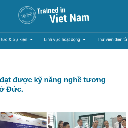
n tức & Sự kiện
Lĩnh vực hoạt động
Thư viện điện tử
 đạt được kỹ năng nghề tương
 ở Đức.