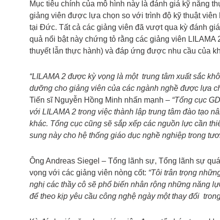
Mục tiêu chính của mô hình này là đánh giá kỹ năng thự
giảng viên được lựa chọn so với trình độ kỹ thuật viê
tại Đức. Tất cả các giảng viên đã vượt qua kỳ đánh g
quả nổi bật này chứng tỏ rằng các giảng viên LILAMA 
thuyết lẫn thực hành) và đáp ứng được nhu cầu của k
“LILAMA 2 được kỳ vọng là một trung tâm xuất sắc khô
dưỡng cho giảng viên của các ngành nghề được lựa ch
Tiến sĩ Nguyễn Hồng Minh nhấn mạnh –
“Tổng cục G
với LILAMA 2 trong việc thành lập trung tâm đào tạo n
khác. Tổng cục cũng sẽ sắp xếp các nguồn lực cần th
sung này cho hệ thống giáo dục nghề nghiệp trong tươn
Ông Andreas Siegel – Tổng lãnh sự, Tổng lãnh sự qu
vọng với các giảng viên nòng cốt:
“Tôi trân trọng nhữn
nghị các thầy cô sẽ phổ biến nhân rộng những năng lự
để theo kịp yêu cầu công nghệ ngày một thay đổi trong