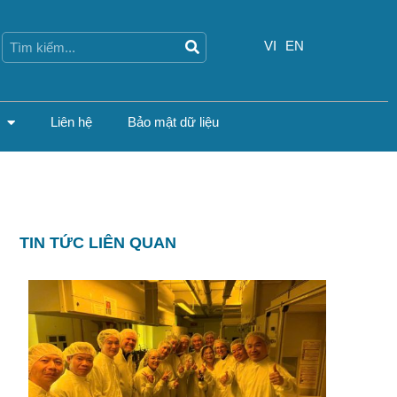
Search
Search
VI
EN
Liên hệ
Bảo mật dữ liệu
TIN TỨC LIÊN QUAN