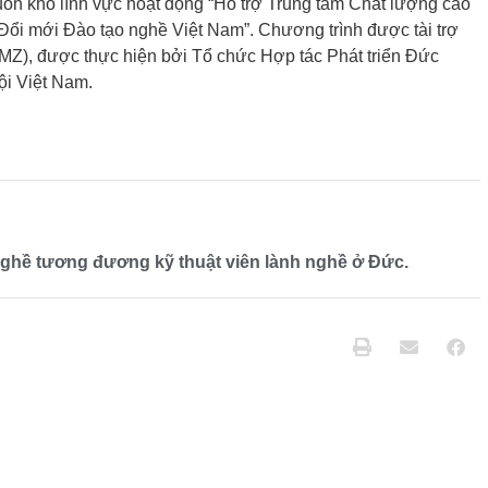
uôn khổ lĩnh vực hoạt động “Hỗ trợ Trung tâm Chất lượng cao
Đổi mới Đào tạo nghề Việt Nam”. Chương trình được tài trợ
BMZ), được thực hiện bởi Tổ chức Hợp tác Phát triển Đức
ội Việt Nam.
nghề tương đương kỹ thuật viên lành nghề ở Đức.