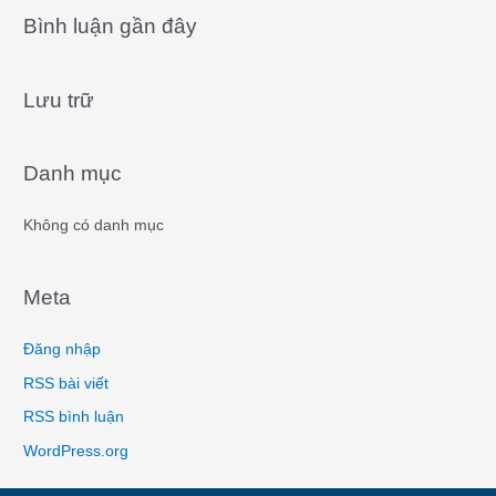
a
Bình luận gần đây
r
c
Lưu trữ
h
f
o
Danh mục
r
:
Không có danh mục
Meta
Đăng nhập
RSS bài viết
RSS bình luận
WordPress.org