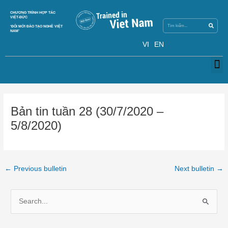
Skip
Search
CHƯƠNG TRÌNH HỢP TÁC
Search
to
VIỆT-ĐỨC
content
‘ĐỔI MỚI ĐÀO TẠO NGHỀ VIỆT
NAM’
VI
EN
M
Post
navigation
Bản tin tuần 28 (30/7/2020 –
5/8/2020)
←
Previous bulletin
Next bulletin
→
S
e