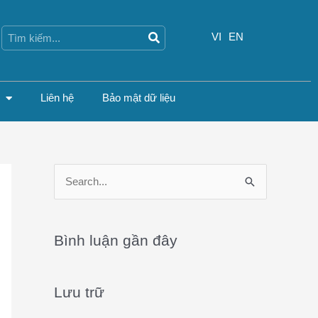
Search
Search
VI
EN
Liên hệ
Bảo mật dữ liệu
S
e
a
Bình luận gần đây
r
c
Lưu trữ
h
f