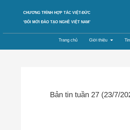
Skip
to
CHƯƠNG TRÌNH HỢP TÁC VIỆT-ĐỨC
content
‘ĐỔI MỚI ĐÀO TẠO NGHỀ VIỆT NAM’
Trang chủ
Giới thiệu
Ti
Post
navigation
Bản tin tuần 27 (23/7/20