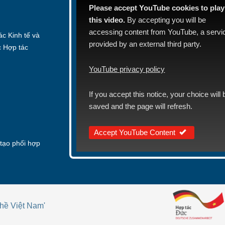
Please accept YouTube cookies to play
this video.
By accepting you will be
accessing content from YouTube, a servi
c Kinh tế và
provided by an external third party.
c Hợp tác
YouTube privacy policy
If you accept this notice, your choice will 
saved and the page will refresh.
Accept YouTube Content
tạo phối hợp
hề Việt Nam'