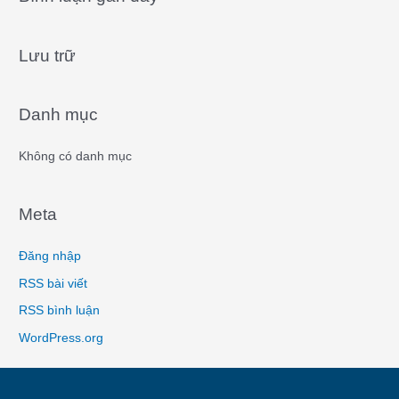
r
c
Lưu trữ
h
f
o
Danh mục
r
:
Không có danh mục
Meta
Đăng nhập
RSS bài viết
RSS bình luận
WordPress.org