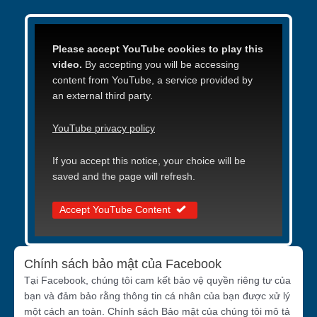
Please accept YouTube cookies to play this
video.
By accepting you will be accessing
content from YouTube, a service provided by
an external third party.
YouTube privacy policy
If you accept this notice, your choice will be
saved and the page will refresh.
Accept YouTube Content
Chính sách bảo mật của Facebook
Tại Facebook, chúng tôi cam kết bảo vệ quyền riêng tư của
bạn và đảm bảo rằng thông tin cá nhân của bạn được xử lý
một cách an toàn. Chính sách Bảo mật của chúng tôi mô tả