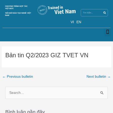
Skip
Search
CHƯƠNG TRÌNH HỢP TÁC
Search
to
VIỆT-ĐỨC
content
‘ĐỔI MỚI ĐÀO TẠO NGHỀ VIỆT
NAM’
VI
EN
M
Post
navigation
Bản tin Q2/2023 GIZ TVET VN
←
Previous bulletin
Next bulletin
→
S
e
a
Bình luận gần đây