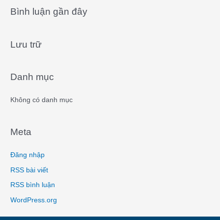
a
Bình luận gần đây
r
c
Lưu trữ
h
f
o
Danh mục
r
:
Không có danh mục
Meta
Đăng nhập
RSS bài viết
RSS bình luận
WordPress.org