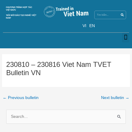
Skip
Search
CHƯƠNG TRÌNH HỢP TÁC
Search
to
VIỆT-ĐỨC
content
‘ĐỔI MỚI ĐÀO TẠO NGHỀ VIỆT
NAM’
VI
EN
M
Post
navigation
230810 – 230816 Viet Nam TVET
Bulletin VN
←
Previous bulletin
Next bulletin
→
S
e