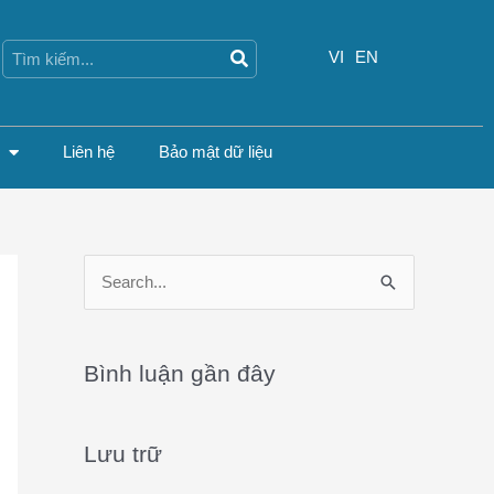
Search
Search
VI
EN
Liên hệ
Bảo mật dữ liệu
S
e
a
Bình luận gần đây
r
c
Lưu trữ
h
f