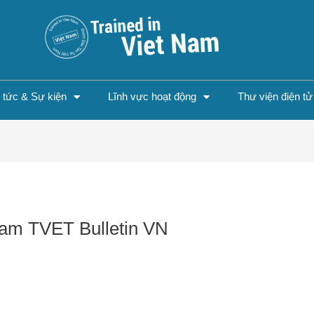
n tức & Sự kiện
Lĩnh vực hoạt động
Thư viện điện tử
Nam TVET Bulletin VN