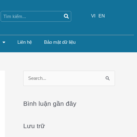
Search
Search
VI
EN
Liên hệ
Bảo mật dữ liệu
S
e
a
Bình luận gần đây
r
c
Lưu trữ
h
f