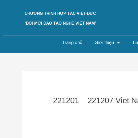
Skip
to
CHƯƠNG TRÌNH HỢP TÁC VIỆT-ĐỨC
content
‘ĐỔI MỚI ĐÀO TẠO NGHỀ VIỆT NAM’
Trang chủ
Giới thiệu
Ti
Post
navigation
221201 – 221207 Viet 