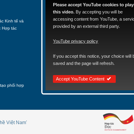
Please accept YouTube cookies to play
this video.
By accepting you will be
accessing content from YouTube, a servi
c Kinh tế và
provided by an external third party.
c Hợp tác
YouTube privacy policy
If you accept this notice, your choice will 
saved and the page will refresh.
Accept YouTube Content
tạo phối hợp
hề Việt Nam'