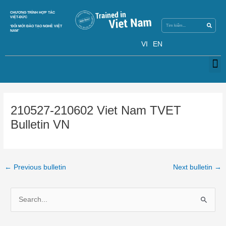
Skip
Search
CHƯƠNG TRÌNH HỢP TÁC
Search
to
VIỆT-ĐỨC
content
‘ĐỔI MỚI ĐÀO TẠO NGHỀ VIỆT
NAM’
VI
EN
M
Post
navigation
210527-210602 Viet Nam TVET
Bulletin VN
←
Previous bulletin
Next bulletin
→
S
e