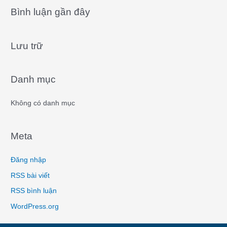
a
Bình luận gần đây
r
c
Lưu trữ
h
f
o
Danh mục
r
:
Không có danh mục
Meta
Đăng nhập
RSS bài viết
RSS bình luận
WordPress.org