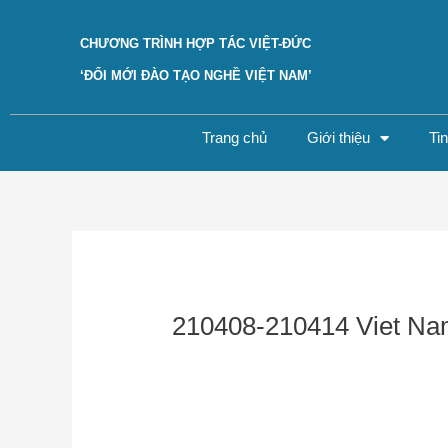
Skip
to
CHƯƠNG TRÌNH HỢP TÁC VIỆT-ĐỨC
content
‘ĐỔI MỚI ĐÀO TẠO NGHỀ VIỆT NAM’
Trang chủ
Giới thiệu
Ti
Post
navigation
210408-210414 Viet Na