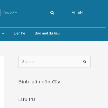
Search
Search
VI
EN
Liên hệ
Bảo mật dữ liệu
S
e
a
Bình luận gần đây
r
c
Lưu trữ
h
f