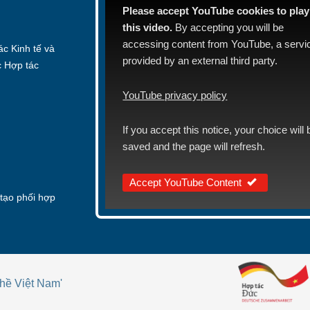
Please accept YouTube cookies to play
this video.
By accepting you will be
accessing content from YouTube, a servi
c Kinh tế và
provided by an external third party.
c Hợp tác
YouTube privacy policy
If you accept this notice, your choice will 
saved and the page will refresh.
Accept YouTube Content
tạo phối hợp
hề Việt Nam'