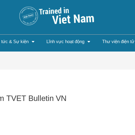
n tức & Sự kiện
Lĩnh vực hoạt động
Thư viện điện tử
m TVET Bulletin VN