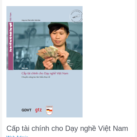
Cấp
tài
chính
cho
Dạy
nghề
Việt
Nam
Cấp tài chính cho Dạy nghề Việt Nam