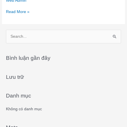
Web Admin
Read More »
S
e
a
Bình luận gần đây
r
c
Lưu trữ
h
f
o
Danh mục
r
:
Không có danh mục