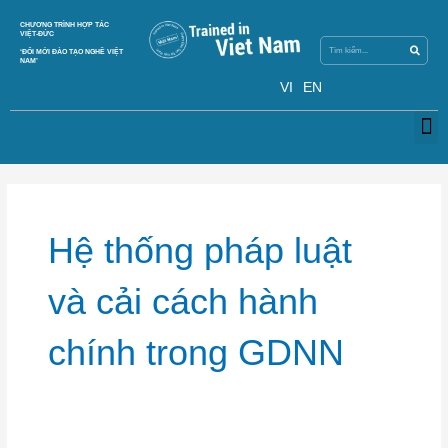
Skip
Search
CHƯƠNG TRÌNH HỢP TÁC
Search
to
VIỆT-ĐỨC
content
‘ĐỔI MỚI ĐÀO TẠO NGHỀ VIỆT
NAM’
VI
EN
M
Hệ thống pháp luật
và cải cách hành
chính trong GDNN