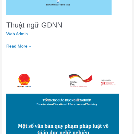
Thuật ngữ GDNN
Web Admin
Read More »
Một
số
văn
bản
quy
phạm
pháp
luật
về
Giáo