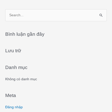
S
e
a
Bình luận gần đây
r
c
Lưu trữ
h
f
o
Danh mục
r
:
Không có danh mục
Meta
Đăng nhập