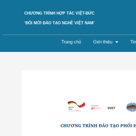
Skip
to
CHƯƠNG TRÌNH HỢP TÁC VIỆT-ĐỨC
content
‘ĐỔI MỚI ĐÀO TẠO NGHỀ VIỆT NAM’
Trang chủ
Giới thiệu
Ti
Post
navigation