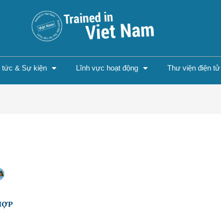
n tức & Sự kiện
Lĩnh vực hoạt động
Thư viện điện tử