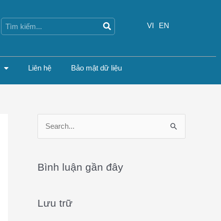
Search
Search
VI
EN
Liên hệ
Bảo mật dữ liệu
S
e
a
Bình luận gần đây
r
c
Lưu trữ
h
f