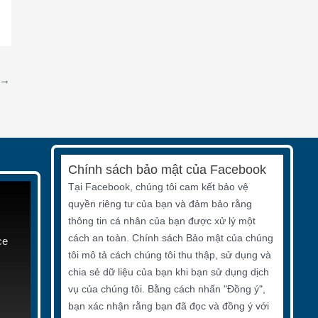
→
Chính sách bảo mật của Facebook
Tại Facebook, chúng tôi cam kết bảo vệ
quyền riêng tư của bạn và đảm bảo rằng
thông tin cá nhân của bạn được xử lý một
cách an toàn. Chính sách Bảo mật của chúng
ce
tôi mô tả cách chúng tôi thu thập, sử dụng và
chia sẻ dữ liệu của bạn khi bạn sử dụng dịch
vụ của chúng tôi. Bằng cách nhấn "Đồng ý",
bạn xác nhận rằng bạn đã đọc và đồng ý với