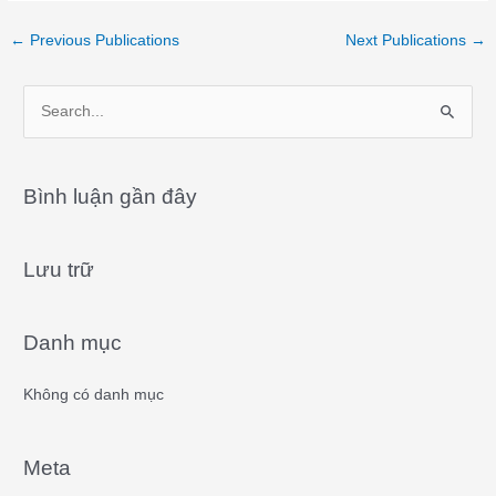
←
Previous Publications
Next Publications
→
S
e
a
Bình luận gần đây
r
c
Lưu trữ
h
f
o
Danh mục
r
:
Không có danh mục
Meta