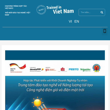
Skip
Search
CHƯƠNG TRÌNH HỢP TÁC
Search
to
VIỆT-ĐỨC
content
‘ĐỔI MỚI ĐÀO TẠO NGHỀ VIỆT
NAM’
VI
EN
M
Post
navigation