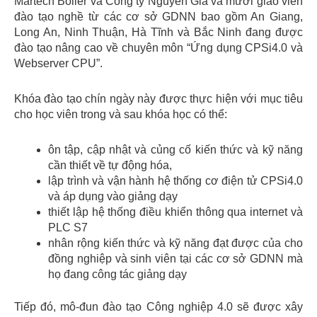
Martech Boiler và Công ty Nguyễn Gia và mười giáo viên
đào tạo nghề từ các cơ sở GDNN bao gồm An Giang,
Long An, Ninh Thuận, Hà Tĩnh và Bắc Ninh đang được
đào tạo nâng cao về chuyên môn “Ứng dụng CPSi4.0 và
Webserver CPU”.
Khóa đào tạo chín ngày này được thực hiện với mục tiêu
cho học viên trong và sau khóa học có thể:
ôn tập, cập nhật và củng cố kiến ​​thức và kỹ năng
cần thiết về tự động hóa,
lập trình và vận hành hệ thống cơ điện tử CPSi4.0
và áp dụng vào giảng dạy
thiết lập hệ thống điều khiển thông qua internet và
PLC S7
nhân rộng kiến ​​thức và kỹ năng đạt được của cho
đồng nghiệp và sinh viên tại các cơ sở GDNN mà
họ đang công tác giảng dạy
Tiếp đó, mô-đun đào tạo Công nghiệp 4.0 sẽ được xây