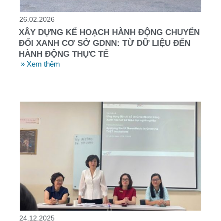
26.02.2026
XÂY DỰNG KẾ HOẠCH HÀNH ĐỘNG CHUYỂN
ĐỔI XANH CƠ SỞ GDNN: TỪ DỮ LIỆU ĐẾN
HÀNH ĐỘNG THỰC TẾ
» Xem thêm
24.12.2025