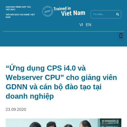
Search
CHƯƠNG TRÌNH HỢP TÁC
Search
VIỆT-ĐỨC
‘ĐỔI MỚI ĐÀO TẠO NGHỀ VIỆT
NAM’
VI
EN
M
“Ứng dụng CPS i4.0 và
Webserver CPU” cho giảng viên
GDNN và cán bộ đào tạo tại
doanh nghiệp
23.09.2020