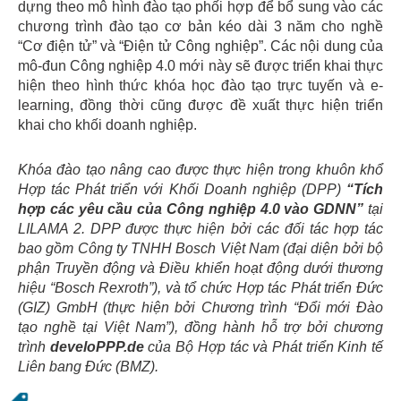
dựng theo mô hình đào tạo phối hợp để bổ sung vào các
chương trình đào tạo cơ bản kéo dài 3 năm cho nghề
“Cơ điện tử” và “Điện tử Công nghiệp”. Các nội dung của
mô-đun Công nghiệp 4.0 mới này sẽ được triển khai thực
hiện theo hình thức khóa học đào tạo trực tuyến và e-
learning, đồng thời cũng được đề xuất thực hiện triển
khai cho khối doanh nghiệp.
Khóa đào tạo nâng cao được thực hiện trong khuôn khổ
Hợp tác Phát triển với Khối Doanh nghiệp (DPP)
“Tích
hợp các yêu cầu của Công nghiệp 4.0 vào GDNN”
tại
LILAMA 2. DPP được thực hiện bởi các đối tác hợp tác
bao gồm Công ty TNHH Bosch Việt Nam (đại diện bởi bộ
phận Truyền động và Điều khiển hoạt động dưới thương
hiệu “Bosch Rexroth”), và tổ chức Hợp tác Phát triển Đức
(GIZ) GmbH (thực hiện bởi Chương trình “Đổi mới Đào
tạo nghề tại Việt Nam”), đồng hành hỗ trợ bởi chương
trình
develoPPP.de
của Bộ Hợp tác và Phát triển Kinh tế
Liên bang Đức (BMZ).