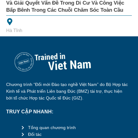
Và Giải Quyết Vấn Đề Trong Di Cư Và Công Việc
Bấp Bênh Trong Các Chuỗi Chăm Sóc Toàn Cầu
Hà Tĩnh
Chương trình “Đổi mới Đào tạo nghề Việt Nam” do Bộ Hợp tác
Kinh tế và Phát triển Liên bang Đức (BMZ) tài trợ, thực hiện
bởi tổ chức Hợp tác Quốc tế Đức (GIZ).
TRUY CẬP NHANH:
Tổng quan chương trình
Đối tác