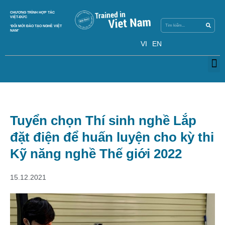
Skip
Search
CHƯƠNG TRÌNH HỢP TÁC
Search
to
VIỆT-ĐỨC
content
‘ĐỔI MỚI ĐÀO TẠO NGHỀ VIỆT
NAM’
VI
EN
M
Tuyển chọn Thí sinh nghề Lắp
đặt điện để huấn luyện cho kỳ thi
Kỹ năng nghề Thế giới 2022
15.12.2021