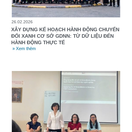
26.02.2026
XÂY DỰNG KẾ HOẠCH HÀNH ĐỘNG CHUYỂN
ĐỔI XANH CƠ SỞ GDNN: TỪ DỮ LIỆU ĐẾN
HÀNH ĐỘNG THỰC TẾ
» Xem thêm