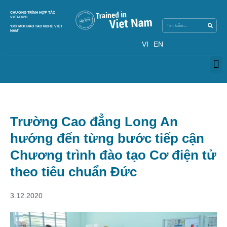
Search
CHƯƠNG TRÌNH HỢP TÁC
Search
VIỆT-ĐỨC
‘ĐỔI MỚI ĐÀO TẠO NGHỀ VIỆT
NAM’
VI
EN
M
Trường Cao đẳng Long An
hướng đến từng bước tiếp cận
Chương trình đào tạo Cơ điện tử
theo tiêu chuẩn Đức
3.12.2020