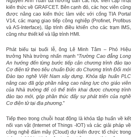
Nguyễn Anh Tuấn đã hướng dẫn các học viên cập nhật
kiến thức về GRAFCET. Bên cạnh đó, các học viên cũng
được nâng cao kiến thức làm việc với cổng TIA Portal
V14, các mạng giao tiếp công nghiệp (Profinet, Profibus
và AS-Interface), lập trình điều khiển cho các trạm IMS,
cũng như thiết kế và lập trình HMI.
Phát biểu tại buổi lễ, ông Lê Minh Tâm – Phó Hiệu
trưởng Nhà trường nhấn mạnh “
Trường Cao đẳng Long
An hướng đến từng bước tiếp cận chương trình đào tạo
Cơ điện tử theo tiêu chuẩn Đức do Chương trình Đổi mới
Đào tạo nghề Việt Nam xây dựng
.
Khóa tập huấn PLC
nâng cao đã góp phần nâng cao năng lực cho giáo viên
của Nhà trường để có thể triển khai được chương trình
đào tạo mới, góp phần thúc đẩy sự phát triển của nghề
Cơ điện tử tại địa phương.
”
Tiếp theo trong chuỗi hoạt động là khóa tập huấn về kết
nối vạn vật (Internet of Things -IOT) và các giải pháp về
công nghệ đám mây (Cloud) dự kiến được tổ chức trong