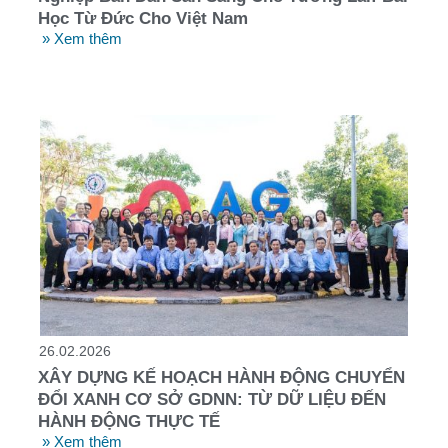
Học Từ Đức Cho Việt Nam
» Xem thêm
26.02.2026
XÂY DỰNG KẾ HOẠCH HÀNH ĐỘNG CHUYỂN
ĐỔI XANH CƠ SỞ GDNN: TỪ DỮ LIỆU ĐẾN
HÀNH ĐỘNG THỰC TẾ
» Xem thêm