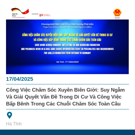
17/04/2025
Công Việc Chăm Sóc Xuyên Biên Giới: Suy Ngẫm
Và Giải Quyết Vấn Đề Trong Di Cư Và Công Việc
Bấp Bênh Trong Các Chuỗi Chăm Sóc Toàn Cầu
Hà Tĩnh