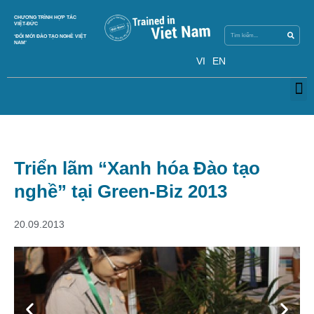
Search
CHƯƠNG TRÌNH HỢP TÁC
Search
VIỆT-ĐỨC
‘ĐỔI MỚI ĐÀO TẠO NGHỀ VIỆT
NAM’
VI
EN
M
Triển lãm “Xanh hóa Đào tạo
nghề” tại Green-Biz 2013
20.09.2013
Previous
Next