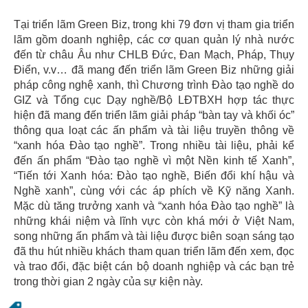
Tại triển lãm Green Biz, trong khi 79 đơn vị tham gia triển
lãm gồm doanh nghiệp, các cơ quan quản lý nhà nước
đến từ châu Âu như CHLB Đức, Đan Mạch, Pháp, Thụy
Điển, v.v… đã mang đến triển lãm Green Biz những giải
pháp công nghệ xanh, thì Chương trình Đào tạo nghề do
GIZ và Tổng cục Dạy nghề/Bộ LĐTBXH hợp tác thực
hiện đã mang đến triển lãm giải pháp “bàn tay và khối óc”
thông qua loạt các ấn phẩm và tài liệu truyền thông về
“xanh hóa Đào tạo nghề”. Trong nhiều tài liệu, phải kể
đến ấn phẩm “Đào tạo nghề vì một Nền kinh tế Xanh”,
“Tiến tới Xanh hóa: Đào tạo nghề, Biến đổi khí hậu và
Nghề xanh”, cùng với các áp phích về Kỹ năng Xanh.
Mặc dù tăng trưởng xanh và “xanh hóa Đào tạo nghề” là
những khái niệm và lĩnh vực còn khá mới ở Việt Nam,
song những ấn phẩm và tài liệu được biên soạn sáng tạo
đã thu hút nhiều khách tham quan triển lãm đến xem, đọc
và trao đổi, đặc biệt cán bộ doanh nghiệp và các bạn trẻ
trong thời gian 2 ngày của sự kiện này.