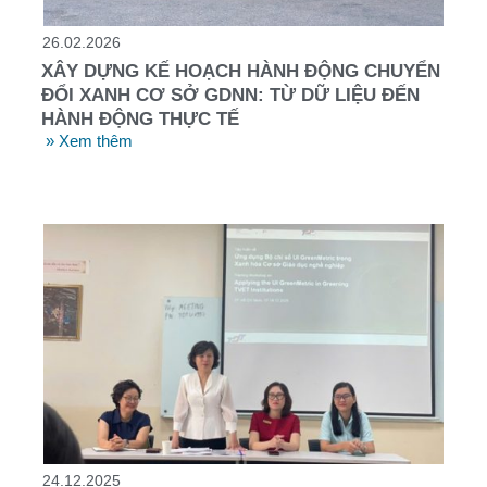
26.02.2026
XÂY DỰNG KẾ HOẠCH HÀNH ĐỘNG CHUYỂN
ĐỔI XANH CƠ SỞ GDNN: TỪ DỮ LIỆU ĐẾN
HÀNH ĐỘNG THỰC TẾ
» Xem thêm
24.12.2025