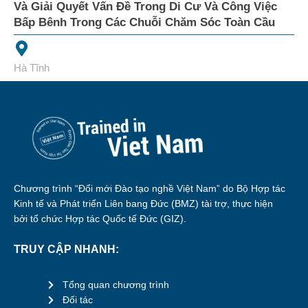
Và Giải Quyết Vấn Đề Trong Di Cư Và Công Việc
Bấp Bênh Trong Các Chuỗi Chăm Sóc Toàn Cầu
Hà Tĩnh
Chương trình “Đổi mới Đào tạo nghề Việt Nam” do Bộ Hợp tác
Kinh tế và Phát triển Liên bang Đức (BMZ) tài trợ, thực hiện
bởi tổ chức Hợp tác Quốc tế Đức (GIZ).
TRUY CẬP NHANH:
Tổng quan chương trình
Đối tác