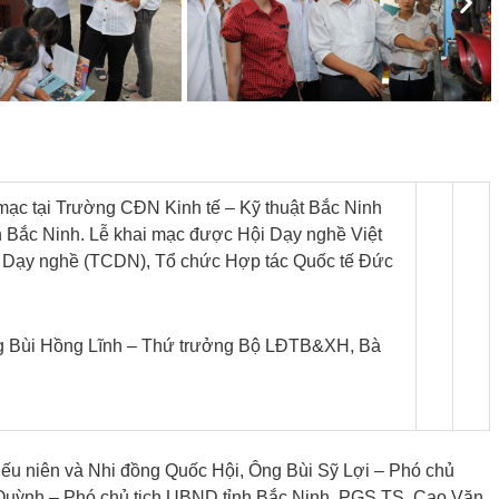
Nex
mạc tại Trường CĐN Kinh tế – Kỹ thuật Bắc Ninh
h Bắc Ninh. Lễ khai mạc được Hội Dạy nghề Việt
c Dạy nghề (TCDN), Tổ chức Hợp tác Quốc tế Đức
ng Bùi Hồng Lĩnh – Thứ trưởng Bộ LĐTB&XH, Bà
u niên và Nhi đồng Quốc Hội, Ông Bùi Sỹ Lợi – Phó chủ
uỳnh – Phó chủ tịch UBND tỉnh Bắc Ninh, PGS.TS. Cao Văn