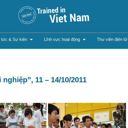
n tức & Sự kiện
Lĩnh vực hoạt động
Thư viện điện tử
 nghiệp”, 11 – 14/10/2011