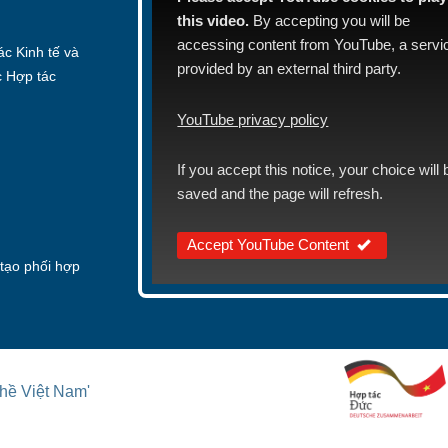
this video.
By accepting you will be
accessing content from YouTube, a servi
c Kinh tế và
provided by an external third party.
c Hợp tác
YouTube privacy policy
If you accept this notice, your choice will 
saved and the page will refresh.
Accept YouTube Content
tạo phối hợp
hề Việt Nam'