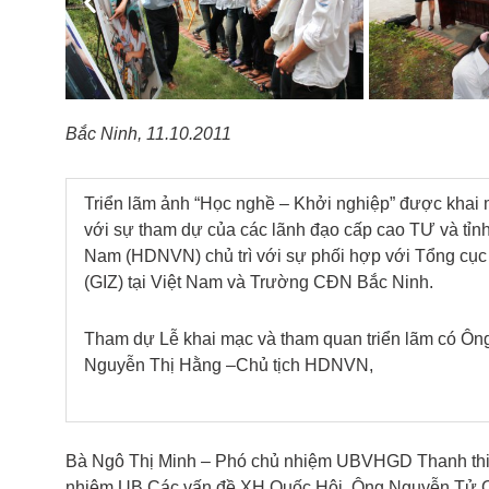
Previous
Bắc Ninh, 11.10.2011
Triển lãm ảnh “Học nghề – Khởi nghiệp” được khai 
với sự tham dự của các lãnh đạo cấp cao TƯ và tỉn
Nam (HDNVN) chủ trì với sự phối hợp với Tổng cụ
(GIZ) tại Việt Nam và Trường CĐN Bắc Ninh.
Tham dự Lễ khai mạc và tham quan triển lãm có Ô
Nguyễn Thị Hằng –Chủ tịch HDNVN,
Bà Ngô Thị Minh – Phó chủ nhiệm UBVHGD Thanh thiế
nhiệm UB Các vấn đề XH Quốc Hội, Ông Nguyễn Tử Q