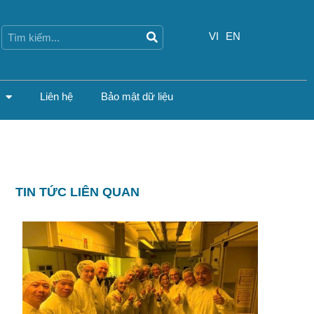
Search
Search
VI
EN
Liên hệ
Bảo mật dữ liệu
TIN TỨC LIÊN QUAN