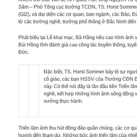
Sâm – Phó Tổng cục trưởng TCDN, TS. Horst Sommer 
(GIZ), và đại diện các cơ quan, ban ngành, các Báo, Đ
từ các trường nghề, trường phổ thông ở Bắc Ninh đến
Phát biểu tại Lễ khai mạc, Bà Hằng nêu cao hình ảnh 
Bùi Hồng lĩnh đánh giá cao công tác truyền thông, tuy
Đức.
Đặc biệt, TS. Horst Sommer bày tỏ sự ngưỡ
cô giáo, các bạn HSSV của Trường CĐN Bắc
này. Có thể nói đây là lần đầu tiên Triển 
nghề, kết hợp những hình ảnh sống động về
xưởng thực hành.
Triển lãm ảnh thu hút đông đảo quần chúng, các cơ qu
huynh đến tham dự. Những bức ảnh triển lãm của nhiế