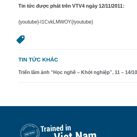
Tin tức được phát trên VTV4 ngày 12/11/2011:
{youtube}-l1CvkLMWOY{/youtube}
TIN TỨC KHÁC
Triển lãm ảnh “Học nghề – Khởi nghiệp”, 11 – 14/1