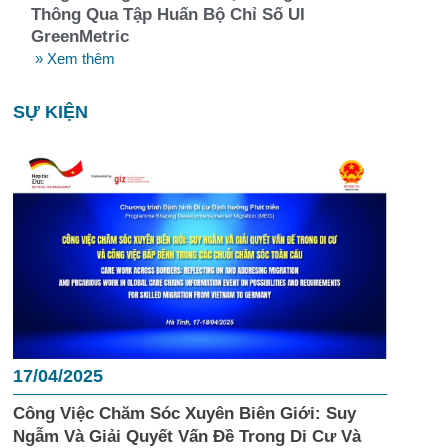
Thông Qua Tập Huấn Bộ Chỉ Số UI
GreenMetric
» Xem thêm
SỰ KIỆN
17/04/2025
Công Việc Chăm Sóc Xuyên Biên Giới: Suy
Ngẫm Và Giải Quyết Vấn Đề Trong Di Cư Và