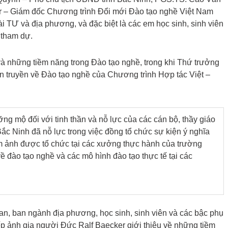
– Giám đốc Chương trình Đổi mới Đào tạo nghề Việt Nam
ài TƯ và địa phương, và đặc biệt là các em học sinh, sinh viên
 tham dự.
và những tiềm năng trong Đào tạo nghề, trong khi Thứ trưởng
ên truyền về Đào tạo nghề của Chương trình Hợp tác Việt –
ng mộ đối với tinh thần và nỗ lực của các cán bộ, thầy giáo
 Ninh đã nỗ lực trong việc đồng tổ chức sự kiện ý nghĩa
lãm ảnh được tổ chức tại các xưởng thực hành của trường
 đào tạo nghề và các mô hình đào tạo thực tế tại các
an, ban ngành địa phương, học sinh, sinh viên và các bậc phụ
p ảnh gia người Đức Ralf Baecker giới thiệu về những tiềm