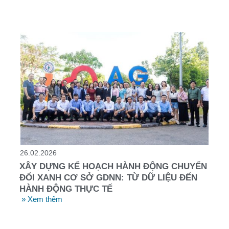
26.02.2026
XÂY DỰNG KẾ HOẠCH HÀNH ĐỘNG CHUYỂN
ĐỔI XANH CƠ SỞ GDNN: TỪ DỮ LIỆU ĐẾN
HÀNH ĐỘNG THỰC TẾ
» Xem thêm