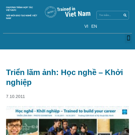
Search
CHƯƠNG TRÌNH HỢP TÁC
Search
VIỆT-ĐỨC
‘ĐỔI MỚI ĐÀO TẠO NGHỀ VIỆT
NAM’
VI
EN
M
Triển lãm ảnh: Học nghề – Khởi
nghiệp
7.10.2011