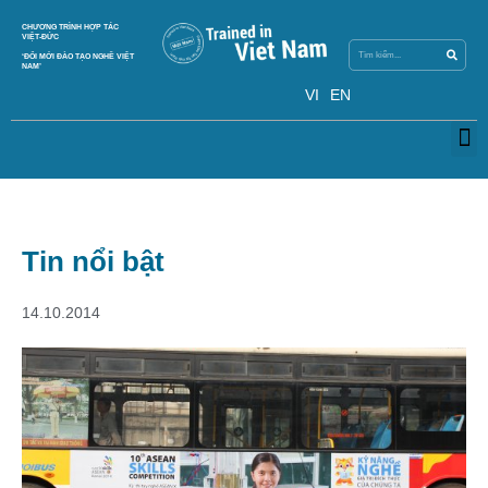
Search
CHƯƠNG TRÌNH HỢP TÁC
Search
VIỆT-ĐỨC
‘ĐỔI MỚI ĐÀO TẠO NGHỀ VIỆT
NAM’
VI
EN
M
Tin nổi bật
14.10.2014