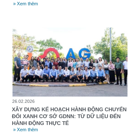
» Xem thêm
26.02.2026
XÂY DỰNG KẾ HOẠCH HÀNH ĐỘNG CHUYỂN
ĐỔI XANH CƠ SỞ GDNN: TỪ DỮ LIỆU ĐẾN
HÀNH ĐỘNG THỰC TẾ
» Xem thêm