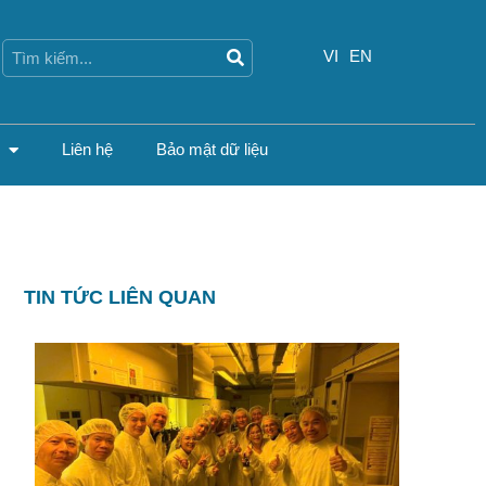
Search
Search
VI
EN
Liên hệ
Bảo mật dữ liệu
TIN TỨC LIÊN QUAN