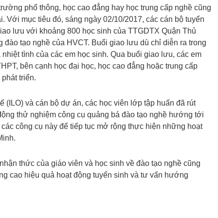
i trường phổ thông, học cao đẳng hay học trung cấp nghề cũng
i. Với mục tiêu đó, sáng ngày 02/10/2017, các cán bộ tuyển
 giao lưu với khoảng 800 học sinh của TTGDTX Quận Thủ
 đào tạo nghề của HVCT. Buổi giao lưu dù chỉ diễn ra trong
hiệt tình của các em học sinh. Qua buổi giao lưu, các em
THPT, bên cạnh học đại học, học cao đẳng hoặc trung cấp
phát triển.
 (ILO) và cán bộ dự án, các học viên lớp tập huấn đã rút
 động thử nghiệm công cụ quảng bá đào tạo nghề hướng tới
 các công cụ này để tiếp tục mở rộng thực hiện những hoạt
Minh.
nhận thức của giáo viên và học sinh về đào tạo nghề cũng
ng cao hiệu quả hoạt động tuyển sinh và tư vấn hướng