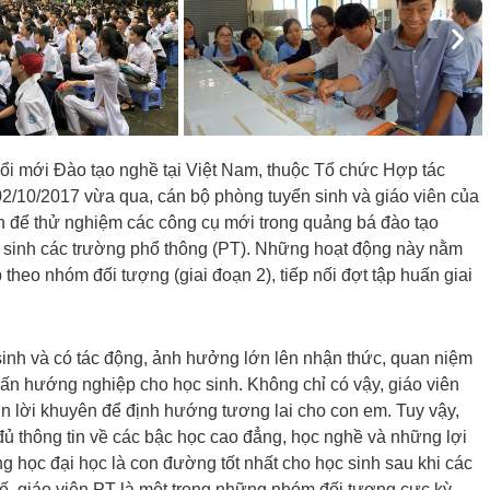
Nex
Đổi mới Đào tạo nghề tại Việt Nam, thuộc Tổ chức Hợp tác
 02/10/2017 vừa qua, cán bộ phòng tuyển sinh và giáo viên của
 để thử nghiệm các công cụ mới trong quảng bá đào tạo
c sinh các trường phổ thông (PT). Những hoạt động này nằm
heo nhóm đối tượng (giai đoạn 2), tiếp nối đợt tập huấn giai
inh và có tác động, ảnh hưởng lớn lên nhận thức, quan niệm
ấn hướng nghiệp cho học sinh. Không chỉ có vậy, giáo viên
in lời khuyên để định hướng tương lai cho con em. Tuy vậy,
 đủ thông tin về các bậc học cao đẳng, học nghề và những lợi
g học đại học là con đường tốt nhất cho học sinh sau khi các
hế, giáo viên PT là một trong những nhóm đối tượng cực kỳ