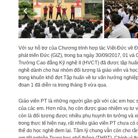
Previous
Với sự hỗ trợ của Chương trình hợp tác Việt-Đức về 
phát triển Đức (GIZ), trong ba ngày 30/09/2017, 01 và
Trường Cao đẳng Kỹ nghệ II (HVCT) đã được tập huấn
nghề dành cho hai nhóm đối tượng là giáo viên và họ
trong khuôn khổ đợt Tập huấn về tư vấn hướng nghiệp t
đoạn 1 đã diễn ra trong tháng 8 vừa qua.
Giáo viên PT là những người gần gũi với các em học s
của các em. Hơn nữa, họ còn được giao nhiệm vụ tư v
còn là đối tượng được nhiều phụ huynh tin tưởng và x
trong thực tế hiện nay, rất nhiều giáo viên PT chưa có
thế do học nghề đem lại. Tâm lý chung vẫn còn cho rằn
em tốt nghiệp Trung học phổ thông (THPT). Chính vì t