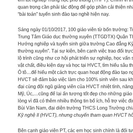
quan trọng cần phải tác động để góp phần cải thiện nh
“bài toán” tuyển sinh đào tạo nghề hiện nay.
Sáng ngày 01/10/2017, 100 giáo viên từ bốn trường:
Trung Tâm Giáo dục thường xuyên (TTGDTX) Quận Thủ
Hướng nghiệp và tuyển sinh giữa trường Cao đẳng Kỹ 
thường xuyên”. Tại sự kiện, bên cạnh việc trao đổi tr
lộ trình cũng như cơ hội phát triển sự nghiệp, học vấ
vật chất, điều kiện dạy và học tại HVCT, tìm hiểu sâu t
Ô tô…để hiểu một cách trực quan hoạt động đào tạo ng
HVCT sẽ đảm bảo việc làm cho 100% sinh viên sau khi 
đại cùng đội ngũ giảng viên của HVCT nhiệt tình, năn
Mỹ, Úc,…cũng để lại ấn tượng tốt đẹp cho những giáo v
lòng vì đã có thêm nhiều thông tin bổ ích, hỗ trợ việ
Bùi Văn Nam, đại diện trường THCS Long Trường chi
Kỹ nghệ II (HVCT), nhưng chuyến tham quan HVCT hôm
Bên cạnh giáo viên PT, các em học sinh chính là đối t