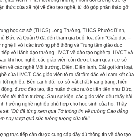
ận thức của xã hội về đào tạo nghề, từ đó góp phần tháo gỡ
 Trung học cơ sở (THCS) Long Trường, THCS Phước Bình,
 Đức và Quận 9 đã đến tham gia buổi tọa đàm “Giáo dục –
nghệ II với các trường phổ thông và Trung tâm giáo dục
ực tiếp với lãnh đạo trường HVCT về đào tạo nghề tại HVCT và
n sau khi học nghề, các giáo viên còn được tham quan cơ sở
hêm về các nghề Môi trường, Điện, Điện lạnh, Cắt gọt kim loại,
hề của HVCT. Các giáo viên tỏ ra rất tâm đắc với cam kết của
tốt nghiệp. Bên cạnh đó, cơ sở vật chất khang trang, hiện
g động, được đào tạo, tập huấn ở các nước tiên tiến như Đức,
iên tới thăm trường. Sau sự kiện, các giáo viên đều thấy hài
c định hướng nghề nghiệp phù hợp cho học sinh của họ. Thầy
a sẻ:
“Dù đã từng xem qua Tờ thông tin về trường Cao đẳng
 nay vượt quá sức tưởng tượng của tôi!”
ượng trực tiếp cần được cung cấp đầy đủ thông tin về đào tạo