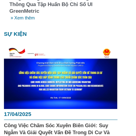
Thông Qua Tập Huấn Bộ Chỉ Số UI
GreenMetric
» Xem thêm
SỰ KIỆN
17/04/2025
Công Việc Chăm Sóc Xuyên Biên Giới: Suy
Ngẫm Và Giải Quyết Vấn Đề Trong Di Cư Và