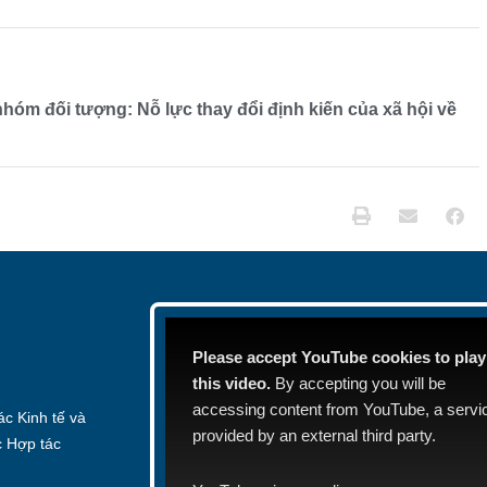
óm đối tượng: Nỗ lực thay đổi định kiến của xã hội về
Please accept YouTube cookies to play
this video.
By accepting you will be
accessing content from YouTube, a servi
c Kinh tế và
provided by an external third party.
c Hợp tác