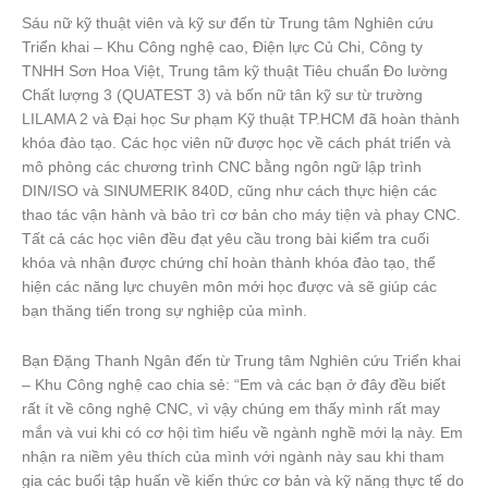
Sáu nữ kỹ thuật viên và kỹ sư đến từ Trung tâm Nghiên cứu
Triển khai – Khu Công nghệ cao, Điện lực Củ Chi, Công ty
TNHH Sơn Hoa Việt, Trung tâm kỹ thuật Tiêu chuẩn Đo lường
Chất lượng 3 (QUATEST 3) và bốn nữ tân kỹ sư từ trường
LILAMA 2 và Đại học Sư phạm Kỹ thuật TP.HCM đã hoàn thành
khóa đào tạo. Các học viên nữ được học về cách phát triển và
mô phỏng các chương trình CNC bằng ngôn ngữ lập trình
DIN/ISO và SINUMERIK 840D, cũng như cách thực hiện các
thao tác vận hành và bảo trì cơ bản cho máy tiện và phay CNC.
Tất cả các học viên đều đạt yêu cầu trong bài kiểm tra cuối
khóa và nhận được chứng chỉ hoàn thành khóa đào tạo, thể
hiện các năng lực chuyên môn mới học được và sẽ giúp các
bạn thăng tiến trong sự nghiệp của mình.
Bạn Đặng Thanh Ngân đến từ Trung tâm Nghiên cứu Triển khai
– Khu Công nghệ cao chia sẻ: “Em và các bạn ở đây đều biết
rất ít về công nghệ CNC, vì vậy chúng em thấy mình rất may
mắn và vui khi có cơ hội tìm hiểu về ngành nghề mới lạ này. Em
nhận ra niềm yêu thích của mình với ngành này sau khi tham
gia các buổi tập huấn về kiến thức cơ bản và kỹ năng thực tế do