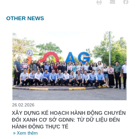
OTHER NEWS
26.02.2026
XÂY DỰNG KẾ HOẠCH HÀNH ĐỘNG CHUYỂN
ĐỔI XANH CƠ SỞ GDNN: TỪ DỮ LIỆU ĐẾN
HÀNH ĐỘNG THỰC TẾ
» Xem thêm