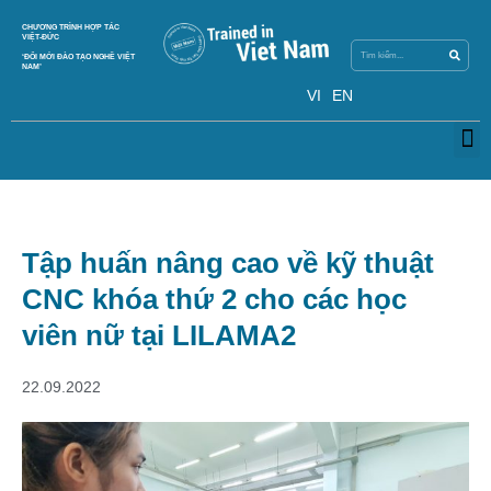
Skip
Search
CHƯƠNG TRÌNH HỢP TÁC
Search
to
VIỆT-ĐỨC
content
‘ĐỔI MỚI ĐÀO TẠO NGHỀ VIỆT
NAM’
VI
EN
M
Tập huấn nâng cao về kỹ thuật
CNC khóa thứ 2 cho các học
viên nữ tại LILAMA2
22.09.2022