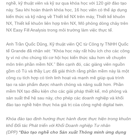
nghề, kỹ thuật viên và kỹ sư qua khóa học với 120 giờ đào tạo
này. Sau khi hoàn thành khóa học, 16 học viên có thể áp dụng
kiến thức và kỹ năng về Thiết kế NX trên máy, Thiết kế khuôn
NX, Thiết kế khuôn liên hợp trên NX, Mô phỏng dòng chảy trên
NX Easy Fill Analysis trong môi trường làm việc thực tế.
Anh Trần Quốc Dũng, Kỹ thuật viên QC từ Công ty TNHH Quốc
tế Grande đã nhận xét: “Khóa học này rất hữu ích cho các công
ty vì nó cho chúng tôi cơ hội học kiến thức sâu hơn về chuyên
môn trên phần mềm NX.” Bên cạnh đó, các giảng viên nguồn
gồm cô Tú và thầy Lực đã giải thích rằng phần mềm này là một
công cụ tích hợp có tính linh hoạt và mạnh mẽ giúp quá trình
tạo ra sản phẩm được nhanh chóng và năng suất hơn. Phần
mềm NX tạo điều kiện cho các giải pháp thiết kế, mô phỏng và
sản suất thế hệ sau này, cho phép các doanh nghiệp và khối
đào tạo nghề hiện thực hóa giá trị của công nghệ digital twin.
Khóa đào tạo định hướng thực hành được thực hiện trong khuôn
khổ Đối tác Phát triển với Khối Doanh nghiệp Tư nhân
(DPP)
“Đào tạo nghề cho Sản xuất Thông minh ứng dụng