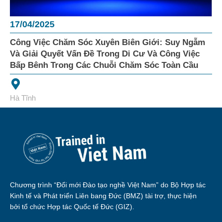
17/04/2025
Công Việc Chăm Sóc Xuyên Biên Giới: Suy Ngẫm
Và Giải Quyết Vấn Đề Trong Di Cư Và Công Việc
Bấp Bênh Trong Các Chuỗi Chăm Sóc Toàn Cầu
Hà Tĩnh
Chương trình “Đổi mới Đào tạo nghề Việt Nam” do Bộ Hợp tác
Kinh tế và Phát triển Liên bang Đức (BMZ) tài trợ, thực hiện
bởi tổ chức Hợp tác Quốc tế Đức (GIZ).