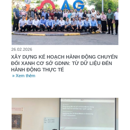
26.02.2026
XÂY DỰNG KẾ HOẠCH HÀNH ĐỘNG CHUYỂN
ĐỔI XANH CƠ SỞ GDNN: TỪ DỮ LIỆU ĐẾN
HÀNH ĐỘNG THỰC TẾ
» Xem thêm