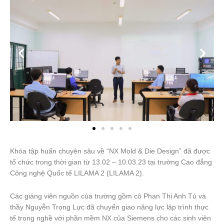
Khóa tập huấn chuyên sâu về “NX Mold & Die Design” đã được
tổ chức trong thời gian từ 13.02 – 10.03.23 tại trường Cao đẳng
Công nghệ Quốc tế LILAMA 2 (LILAMA 2).
Các giảng viên nguồn của trường gồm cô Phan Thị Anh Tú và
thầy Nguyễn Trọng Lực đã chuyển giao năng lực lập trình thực
tế trong nghề với phần mềm NX của Siemens cho các sinh viên