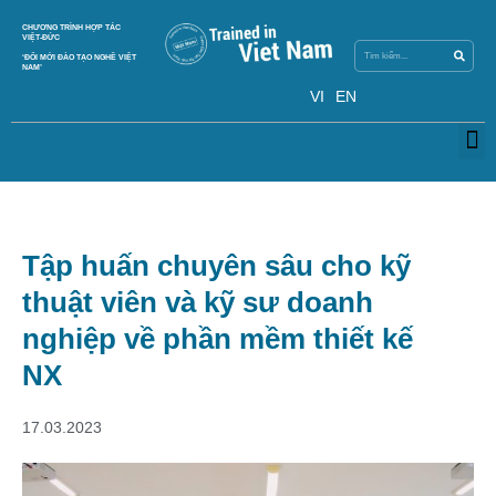
Skip
Search
CHƯƠNG TRÌNH HỢP TÁC
Search
to
VIỆT-ĐỨC
content
‘ĐỔI MỚI ĐÀO TẠO NGHỀ VIỆT
NAM’
VI
EN
M
Tập huấn chuyên sâu cho kỹ
thuật viên và kỹ sư doanh
nghiệp về phần mềm thiết kế
NX
17.03.2023