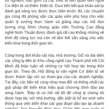
thí nghiệm, bao gồm cả các thiết bị liên quan đến nghề
Cơ điện tử và Điện- Điện tử. Dựa trên kết quả khảo sát tự
đánh giá năng lực được thực hiện trước đó, các chuyên
gia cũng đã phỏng vấn các giáo viên phù hợp cho việc
quản lý xưởng thực hành và giảng dạy các mô đun
tương ứng. Nhìn chung, giáo viên Trường Cao đẳng
nghề Ninh Thuận được đánh giá rất cao không những về
trình độ năng lực mà còn về tâm thế sẵn sàng cho việc
triển khai trong thời gian tới.
Cũng trong đợt khảo sát này, nhà trường, GIZ và đại diện
các công ty đến từ Khu công nghệ cao Thành phố Hồ Chí
Minh đã thảo luận về những cơ hội hợp tác trong thời
gian tới. Theo đó, Hội đồng tư vấn nghề Cơ điện tử sẽ
được thành lập với sự tham gia của các doanh nghiệp.
Tại đây, các bên sẽ cùng nhau trao đổi và thống nhất các
giải pháp để triển khai hiệu quả chương trình đào tạo
song hành.
“Đây là cơ hội rất tốt để công ty chúng tôi
được hợp tác với nhà trường, đặc biệt là hỗ trợ sinh viên
thông qua việc triển khai các giai đoạn đào tạo tại doanh
nghiệp”
, ông Nguyễn Đức Huy, Giám đốc ban quản lý