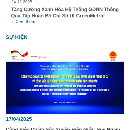
24.12.2025
Tăng Cường Xanh Hóa Hệ Thống GDNN Thông
Qua Tập Huấn Bộ Chỉ Số UI GreenMetric
» Xem thêm
SỰ KIỆN
17/04/2025
Công Việc Chăm Sóc Xuyên Biên Giới: Suy Ngẫm