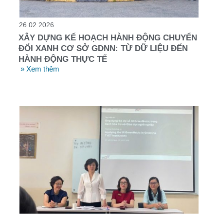
26.02.2026
XÂY DỰNG KẾ HOẠCH HÀNH ĐỘNG CHUYỂN
ĐỔI XANH CƠ SỞ GDNN: TỪ DỮ LIỆU ĐẾN
HÀNH ĐỘNG THỰC TẾ
» Xem thêm