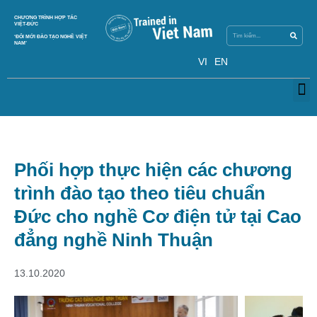
Search
CHƯƠNG TRÌNH HỢP TÁC
Search
VIỆT-ĐỨC
‘ĐỔI MỚI ĐÀO TẠO NGHỀ VIỆT
NAM’
VI
EN
M
Phối hợp thực hiện các chương
trình đào tạo theo tiêu chuẩn
Đức cho nghề Cơ điện tử tại Cao
đẳng nghề Ninh Thuận
13.10.2020