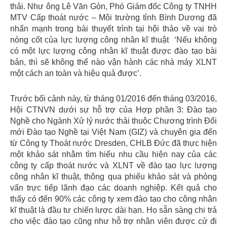
thải. Như ông Lê Văn Gòn, Phó Giám đốc Công ty TNHH
MTV Cấp thoát nước – Môi trường tỉnh Bình Dương đã
nhấn mạnh trong bài thuyết trình tại hội thảo về vai trò
nòng cốt của lực lượng công nhân kĩ thuật ‘Nếu không
có một lực lượng công nhân kĩ thuật được đào tạo bài
bản, thì sẽ không thể nào vận hành các nhà máy XLNT
một cách an toàn và hiệu quả được’.
Trước bối cảnh này, từ tháng 01/2016 đến tháng 03/2016,
Hội CTNVN dưới sự hỗ trợ của Hợp phần 3: Đào tạo
Nghề cho Ngành Xử lý nước thải thuộc Chương trình Đổi
mới Đào tạo Nghề tại Việt Nam (GIZ) và chuyên gia đến
từ Công ty Thoát nước Dresden, CHLB Đức đã thực hiện
một khảo sát nhằm tìm hiểu nhu cầu hiện nay của các
công ty cấp thoát nước và XLNT về đào tạo lực lượng
công nhân kĩ thuật, thông qua phiếu khảo sát và phỏng
vấn trực tiếp lãnh đạo các doanh nghiệp. Kết quả cho
thấy có đến 90% các công ty xem đào tạo cho công nhân
kĩ thuật là đầu tư chiến lược dài hạn. Họ sẵn sàng chi trả
cho việc đào tạo cũng như hỗ trợ nhân viên được cử đi