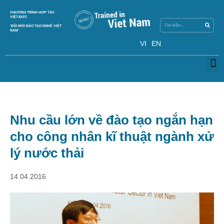
Search
CHƯƠNG TRÌNH HỢP TÁC
Search
VIỆT-ĐỨC
‘ĐỔI MỚI ĐÀO TẠO NGHỀ VIỆT
NAM’
VI
EN
M
Nhu cầu lớn về đào tạo ngắn hạn
cho công nhân kĩ thuật ngành xử
lý nước thải
14.04.2016