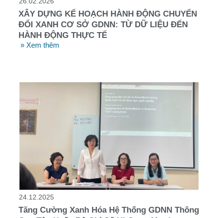
26.02.2026
XÂY DỰNG KẾ HOẠCH HÀNH ĐỘNG CHUYỂN
ĐỔI XANH CƠ SỞ GDNN: TỪ DỮ LIỆU ĐẾN
HÀNH ĐỘNG THỰC TẾ
» Xem thêm
24.12.2025
Tăng Cường Xanh Hóa Hệ Thống GDNN Thông