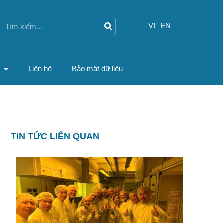
Search
Search
VI
EN
Liên hệ
Bảo mật dữ liệu
TIN TỨC LIÊN QUAN