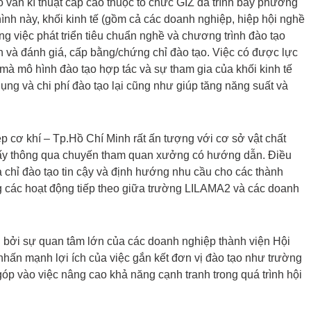
ố vấn kĩ thuật cấp cao thuộc tổ chức GIZ đã trình bày phương
ình này, khối kinh tế (gồm cả các doanh nghiệp, hiệp hội nghề
ong việc phát triển tiêu chuẩn nghề và chương trình đào tạo
ện và đánh giá, cấp bằng/chứng chỉ đào tạo. Việc có được lực
h mà mô hình đào tạo hợp tác và sự tham gia của khối kinh tế
dụng và chi phí đào tạo lại cũng như giúp tăng năng suất và
 cơ khí – Tp.Hồ Chí Minh rất ấn tượng với cơ sở vật chất
hấy thông qua chuyến tham quan xưởng có hướng dẫn. Điều
chỉ đào tạo tin cậy và định hướng nhu cầu cho các thành
g các hoạt động tiếp theo giữa trường LILAMA2 và các doanh
 bởi sự quan tâm lớn của các doanh nghiệp thành viện Hội
ấn mạnh lợi ích của việc gắn kết đơn vị đào tạo như trường
óp vào việc nâng cao khả năng cạnh tranh trong quá trình hội