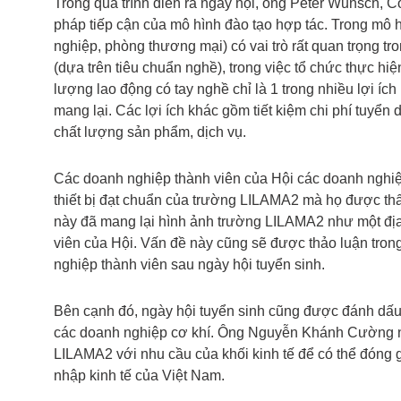
Trong quá trình diễn ra ngày hội, ông Peter Wunsch, C
pháp tiếp cận của mô hình đào tạo hợp tác. Trong mô h
nghiệp, phòng thương mại) có vai trò rất quan trọng tr
(dựa trên tiêu chuẩn nghề), trong việc tổ chức thực hi
lượng lao động có tay nghề chỉ là 1 trong nhiều lợi íc
mang lại. Các lợi ích khác gồm tiết kiệm chi phí tuyển 
chất lượng sản phẩm, dịch vụ.
Các doanh nghiệp thành viên của Hội các doanh nghiệp
thiết bị đạt chuẩn của trường LILAMA2 mà họ được t
này đã mang lại hình ảnh trường LILAMA2 như một địa 
viên của Hội. Vấn đề này cũng sẽ được thảo luận tron
nghiệp thành viên sau ngày hội tuyển sinh.
Bên cạnh đó, ngày hội tuyển sinh cũng được đánh dấu
các doanh nghiệp cơ khí. Ông Nguyễn Khánh Cường nh
LILAMA2 với nhu cầu của khối kinh tế để có thể đóng g
nhập kinh tế của Việt Nam.