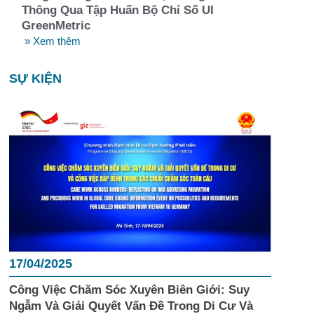
Thông Qua Tập Huấn Bộ Chỉ Số UI
GreenMetric
» Xem thêm
SỰ KIỆN
17/04/2025
Công Việc Chăm Sóc Xuyên Biên Giới: Suy
Ngẫm Và Giải Quyết Vấn Đề Trong Di Cư Và