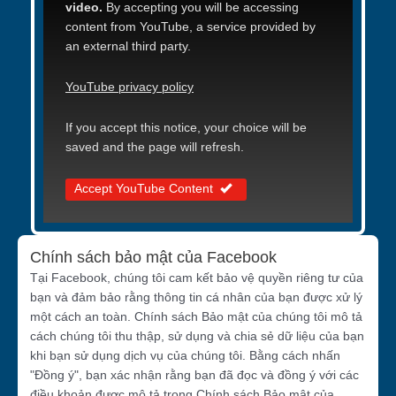
video.
By accepting you will be accessing
content from YouTube, a service provided by
an external third party.
YouTube privacy policy
If you accept this notice, your choice will be
saved and the page will refresh.
Accept YouTube Content
Chính sách bảo mật của Facebook
Tại Facebook, chúng tôi cam kết bảo vệ quyền riêng tư của
bạn và đảm bảo rằng thông tin cá nhân của bạn được xử lý
một cách an toàn. Chính sách Bảo mật của chúng tôi mô tả
cách chúng tôi thu thập, sử dụng và chia sẻ dữ liệu của bạn
khi bạn sử dụng dịch vụ của chúng tôi. Bằng cách nhấn
"Đồng ý", bạn xác nhận rằng bạn đã đọc và đồng ý với các
điều khoản được mô tả trong Chính sách Bảo mật của