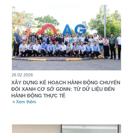
26.02.2026
XÂY DỰNG KẾ HOẠCH HÀNH ĐỘNG CHUYỂN
ĐỔI XANH CƠ SỞ GDNN: TỪ DỮ LIỆU ĐẾN
HÀNH ĐỘNG THỰC TẾ
» Xem thêm