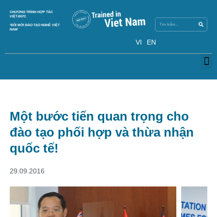
Search
CHƯƠNG TRÌNH HỢP TÁC
Search
VIỆT-ĐỨC
‘ĐỔI MỚI ĐÀO TẠO NGHỀ VIỆT
NAM’
VI
EN
M
Một bước tiến quan trọng cho
đào tạo phối hợp và thừa nhận
quốc tế!
29.09.2016