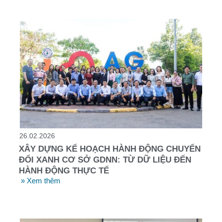
26.02.2026
XÂY DỰNG KẾ HOẠCH HÀNH ĐỘNG CHUYỂN
ĐỔI XANH CƠ SỞ GDNN: TỪ DỮ LIỆU ĐẾN
HÀNH ĐỘNG THỰC TẾ
» Xem thêm