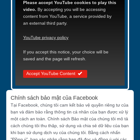
Please accept YouTube cookies to play this
video.
By accepting you will be accessing
content from YouTube, a service provided by
an external third party.
YouTube privacy policy
If you accept this notice, your choice will be
saved and the page will refresh.
Accept YouTube Content
Chính sách bảo mật của Facebook
Tại Facebook, chúng tôi cam kết bảo vệ quyền riêng tư của
bạn và đảm bảo rằng thông tin cá nhân của bạn được xử lý
một cách an toàn. Chính sách Bảo mật của chúng tôi mô tả
cách chúng tôi thu thập, sử dụng và chia sẻ dữ liệu của bạn
khi bạn sử dụng dịch vụ của chúng tôi. Bằng cách nhấn
"Đồng ý", bạn xác nhận rằng bạn đã đọc và đồng ý với các