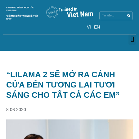
Search
CHƯƠNG TRÌNH HỢP TÁC
Search
VIỆT-ĐỨC
‘ĐỔI MỚI ĐÀO TẠO NGHỀ VIỆT
NAM’
VI
EN
M
“LILAMA 2 SẼ MỞ RA CÁNH
CỬA ĐẾN TƯƠNG LAI TƯƠI
SÁNG CHO TẤT CẢ CÁC EM”
8.06.2020