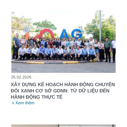
26.02.2026
XÂY DỰNG KẾ HOẠCH HÀNH ĐỘNG CHUYỂN
ĐỔI XANH CƠ SỞ GDNN: TỪ DỮ LIỆU ĐẾN
HÀNH ĐỘNG THỰC TẾ
» Xem thêm