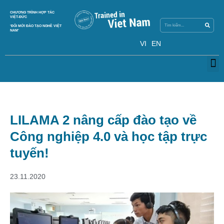
Search
CHƯƠNG TRÌNH HỢP TÁC
Search
VIỆT-ĐỨC
‘ĐỔI MỚI ĐÀO TẠO NGHỀ VIỆT
NAM’
VI
EN
M
LILAMA 2 nâng cấp đào tạo về
Công nghiệp 4.0 và học tập trực
tuyến!
23.11.2020