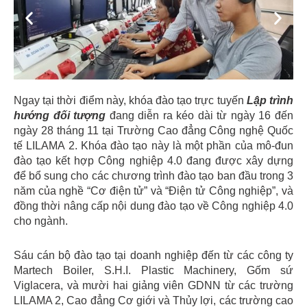
Previous
Next
Ngay tại thời điểm này, khóa đào tạo trực tuyến
Lập trình
hướng đối tượng
đang diễn ra kéo dài từ ngày 16 đến
ngày 28 tháng 11 tại Trường Cao đẳng Công nghệ Quốc
tế LILAMA 2. Khóa đào tạo này là một phần của mô-đun
đào tạo kết hợp Công nghiệp 4.0 đang được xây dựng
để bổ sung cho các chương trình đào tạo ban đầu trong 3
năm của nghề “Cơ điện tử” và “Điện tử Công nghiệp”, và
đồng thời nâng cấp nội dung đào tạo về Công nghiệp 4.0
cho ngành.
Sáu cán bộ đào tạo tại doanh nghiệp đến từ các công ty
Martech Boiler, S.H.I. Plastic Machinery, Gốm sứ
Viglacera, và mười hai giảng viên GDNN từ các trường
LILAMA 2, Cao đẳng Cơ giới và Thủy lợi, các trường cao