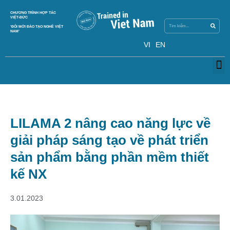
Skip
Search
CHƯƠNG TRÌNH HỢP TÁC
Search
to
VIỆT-ĐỨC
content
‘ĐỔI MỚI ĐÀO TẠO NGHỀ VIỆT
NAM’
VI
EN
M
LILAMA 2 nâng cao năng lực về
giải pháp sáng tạo về phát triển
sản phẩm bằng phần mềm thiết
kế NX
3.01.2023