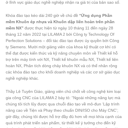
ở lĩnh vực giáo dục nghề nghiệp nhận ra giá trị của bản sao số.
Khóa đào tạo kéo dài 240 giờ về chủ đề
“Ứng dụng Phần
mềm Khuôn ép nhựa và Khuôn dập liên hoàn trên phần
mềm NX”
được thực hiện từ ngày 10 tháng 11 đến ngày 28
tháng 12 năm 2022 tại LILAMA 2 bởi Công ty Technology Of
Perfection Solutions – đối tác đào tạo được ủy quyền bởi Công
ty Siemens. Mười một giảng viên của khoa kỹ thuật cơ khí có
thể đạt được kiến thức và kỹ năng chuyên môn về Thiết kế hỗ
trợ trên máy tính với NX, Thiết kế khuôn mẫu NX, Thiết kế liên
hoàn NX, Phân tích dòng chảy khuôn NX và có thể nhân rộng
các khóa đào tạo cho khối doanh nghiệp và các cơ sở giáo dục
nghề nghiệp khác.
Thầy Lê Tuyên Giáo, giảng viên chủ chốt về công nghệ kim loại
gia công CNC của LILAMA 2 bày tỏ: “Ngoài những năng lực mà
chúng tôi tích lũy được qua chuỗi đào tạo về mô-đun ‘Lập trình
nâng cao về Tiện và Phay theo chuẩn DIN/ISO cho Máy CNC’;
giờ đây, chúng tôi được hỗ trợ đầy đủ hơn về mọi khía cạnh của
quá trình phát triển sản phẩm, từ thiết kế ý tưởng cho đến kỹ