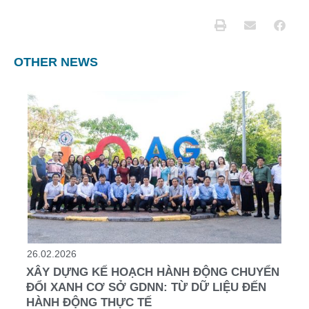
OTHER NEWS
26.02.2026
XÂY DỰNG KẾ HOẠCH HÀNH ĐỘNG CHUYỂN
ĐỔI XANH CƠ SỞ GDNN: TỪ DỮ LIỆU ĐẾN
HÀNH ĐỘNG THỰC TẾ