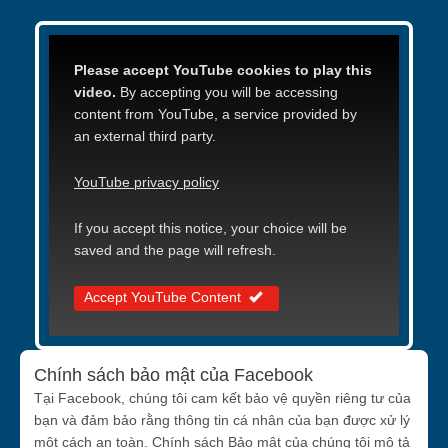
Please accept YouTube cookies to play this
video.
By accepting you will be accessing
content from YouTube, a service provided by
an external third party.
YouTube privacy policy
If you accept this notice, your choice will be
saved and the page will refresh.
Accept YouTube Content
Chính sách bảo mật của Facebook
Tại Facebook, chúng tôi cam kết bảo vệ quyền riêng tư của
bạn và đảm bảo rằng thông tin cá nhân của bạn được xử lý
một cách an toàn. Chính sách Bảo mật của chúng tôi mô tả