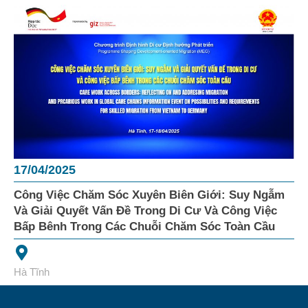
17/04/2025
Công Việc Chăm Sóc Xuyên Biên Giới: Suy Ngẫm
Và Giải Quyết Vấn Đề Trong Di Cư Và Công Việc
Bấp Bênh Trong Các Chuỗi Chăm Sóc Toàn Cầu
Hà Tĩnh