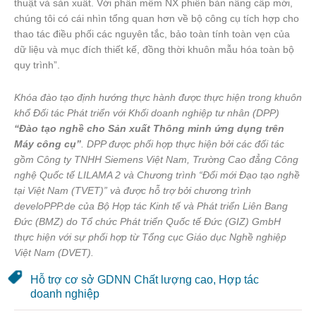
thuật và sản xuất. Với phần mềm NX phiên bản nâng cấp mới,
chúng tôi có cái nhìn tổng quan hơn về bộ công cụ tích hợp cho
thao tác điều phối các nguyên tắc, bảo toàn tính toàn vẹn của
dữ liệu và mục đích thiết kế, đồng thời khuôn mẫu hóa toàn bộ
quy trình”.
Khóa đào tạo định hướng thực hành được thực hiện trong khuôn
khổ Đối tác Phát triển với Khối doanh nghiệp tư nhân (DPP)
“Đào tạo nghề cho Sản xuất Thông minh ứng dụng trên
Máy công cụ”
. DPP được phối hợp thực hiện bởi các đối tác
gồm Công ty TNHH Siemens Việt Nam, Trường Cao đẳng Công
nghệ Quốc tế LILAMA 2 và Chương trình “Đổi mới Đạo tạo nghề
tại Việt Nam (TVET)” và được hỗ trợ bởi chương trình
develoPPP.de của Bộ Hợp tác Kinh tế và Phát triển Liên Bang
Đức (BMZ) do Tổ chức Phát triển Quốc tế Đức (GIZ) GmbH
thực hiện với sự phối hợp từ Tổng cục Giáo dục Nghề nghiệp
Việt Nam (DVET).
Hỗ trợ cơ sở GDNN Chất lượng cao
,
Hợp tác
doanh nghiệp