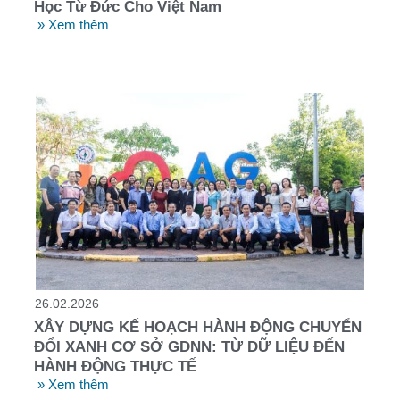
Học Từ Đức Cho Việt Nam
» Xem thêm
26.02.2026
XÂY DỰNG KẾ HOẠCH HÀNH ĐỘNG CHUYỂN
ĐỔI XANH CƠ SỞ GDNN: TỪ DỮ LIỆU ĐẾN
HÀNH ĐỘNG THỰC TẾ
» Xem thêm