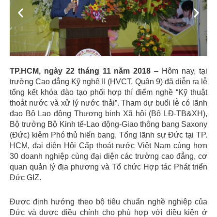
Previous
Next
TP.HCM, ngày 22 tháng 11 năm 2018
– Hôm nay, tại
trường Cao đẳng Kỹ nghệ II (HVCT, Quận 9) đã diễn ra lễ
tổng kết khóa đào tạo phối hợp thí điểm nghề “Kỹ thuật
thoát nước và xử lý nước thải”. Tham dự buổi lễ có lãnh
đạo Bộ Lao động Thương binh Xã hội (Bộ LĐ-TB&XH),
Bộ trưởng Bộ Kinh tế-Lao động-Giao thông bang Saxony
(Đức) kiêm Phó thủ hiến bang, Tổng lãnh sự Đức tại TP.
HCM, đại diện Hội Cấp thoát nước Việt Nam cùng hơn
30 doanh nghiệp cùng đại diện các trường cao đẳng, cơ
quan quản lý địa phương và Tổ chức Hợp tác Phát triển
Đức GIZ.
Được định hướng theo bộ tiêu chuẩn nghề nghiệp của
Đức và được điều chỉnh cho phù hợp với điều kiện ở