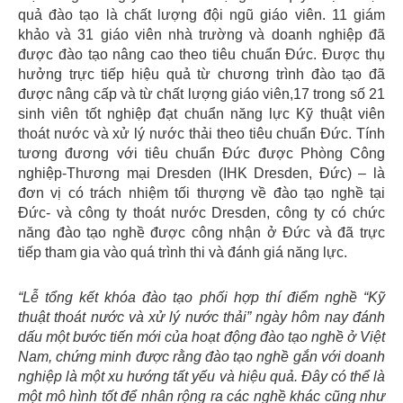
quả đào tạo là chất lượng đội ngũ giáo viên. 11 giám
khảo và 31 giáo viên nhà trường và doanh nghiệp đã
được đào tạo nâng cao theo tiêu chuẩn Đức. Được thụ
hưởng trực tiếp hiệu quả từ chương trình đào tạo đã
được nâng cấp và từ chất lượng giáo viên,17 trong số 21
sinh viên tốt nghiệp đạt chuẩn năng lực Kỹ thuật viên
thoát nước và xử lý nước thải theo tiêu chuẩn Đức. Tính
tương đương với tiêu chuẩn Đức được Phòng Công
nghiệp-Thương mại Dresden (IHK Dresden, Đức) – là
đơn vị có trách nhiệm tối thượng về đào tạo nghề tại
Đức- và công ty thoát nước Dresden, công ty có chức
năng đào tạo nghề được công nhận ở Đức và đã trực
tiếp tham gia vào quá trình thi và đánh giá năng lực.
“Lễ tổng kết khóa đào tạo phối hợp thí điểm nghề “Kỹ
thuật thoát nước và xử lý nước thải” ngày hôm nay đánh
dấu một bước tiến mới của hoạt động đào tạo nghề ở Việt
Nam, chứng minh được rằng đào tạo nghề gắn với doanh
nghiệp là một xu hướng tất yếu và hiệu quả. Đây có thể là
một mô hình tốt để nhân rộng ra các nghề khác cũng như