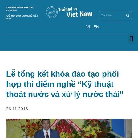
Search
CHƯƠNG TRÌNH HỢP TÁC
Search
VIỆT-ĐỨC
‘ĐỔI MỚI ĐÀO TẠO NGHỀ VIỆT
NAM’
VI
EN
M
Lễ tổng kết khóa đào tạo phối
hợp thí điểm nghề “Kỹ thuật
thoát nước và xử lý nước thải”
26.11.2018