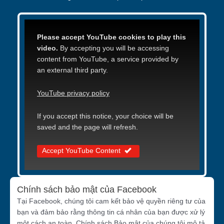
Please accept YouTube cookies to play this
video.
By accepting you will be accessing
content from YouTube, a service provided by
an external third party.
YouTube privacy policy
If you accept this notice, your choice will be
saved and the page will refresh.
Accept YouTube Content
Chính sách bảo mật của Facebook
Tại Facebook, chúng tôi cam kết bảo vệ quyền riêng tư của
bạn và đảm bảo rằng thông tin cá nhân của bạn được xử lý
một cách an toàn. Chính sách Bảo mật của chúng tôi mô tả