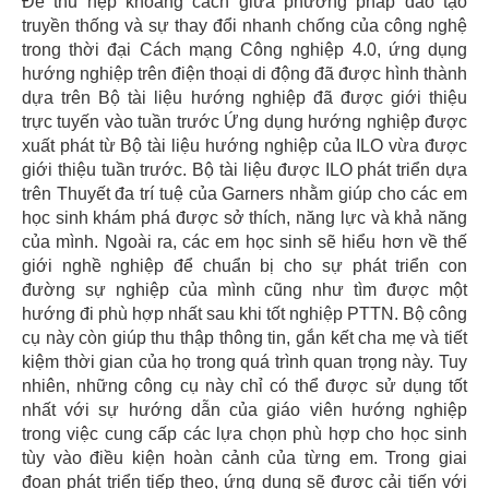
Để thu hẹp khoảng cách giữa phương pháp đào tạo
truyền thống và sự thay đổi nhanh chống của công nghệ
trong thời đại Cách mạng Công nghiệp 4.0, ứng dụng
hướng nghiệp trên điện thoại di động đã được hình thành
dựa trên Bộ tài liệu hướng nghiệp đã được giới thiệu
trực tuyến vào tuần trước Ứng dụng hướng nghiệp được
xuất phát từ Bộ tài liệu hướng nghiệp của ILO vừa được
giới thiệu tuần trước. Bộ tài liệu được ILO phát triển dựa
trên Thuyết đa trí tuệ của Garners nhằm giúp cho các em
học sinh khám phá được sở thích, năng lực và khả năng
của mình. Ngoài ra, các em học sinh sẽ hiểu hơn về thế
giới nghề nghiệp để chuẩn bị cho sự phát triển con
đường sự nghiệp của mình cũng như tìm được một
hướng đi phù hợp nhất sau khi tốt nghiệp PTTN. Bộ công
cụ này còn giúp thu thập thông tin, gắn kết cha mẹ và tiết
kiệm thời gian của họ trong quá trình quan trọng này. Tuy
nhiên, những công cụ này chỉ có thể được sử dụng tốt
nhất với sự hướng dẫn của giáo viên hướng nghiệp
trong việc cung cấp các lựa chọn phù hợp cho học sinh
tùy vào điều kiện hoàn cảnh của từng em. Trong giai
đoạn phát triển tiếp theo, ứng dụng sẽ được cải tiến với