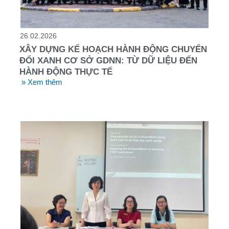
26.02.2026
XÂY DỰNG KẾ HOẠCH HÀNH ĐỘNG CHUYỂN
ĐỔI XANH CƠ SỞ GDNN: TỪ DỮ LIỆU ĐẾN
HÀNH ĐỘNG THỰC TẾ
» Xem thêm