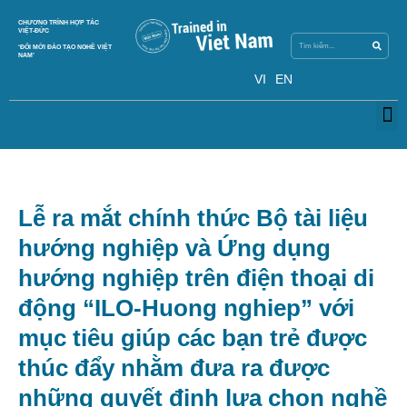
Search
CHƯƠNG TRÌNH HỢP TÁC
Search
VIỆT-ĐỨC
‘ĐỔI MỚI ĐÀO TẠO NGHỀ VIỆT
NAM’
VI
EN
M
Lễ ra mắt chính thức Bộ tài liệu
hướng nghiệp và Ứng dụng
hướng nghiệp trên điện thoại di
động “ILO-Huong nghiep” với
mục tiêu giúp các bạn trẻ được
thúc đẩy nhằm đưa ra được
những quyết định lựa chọn nghề