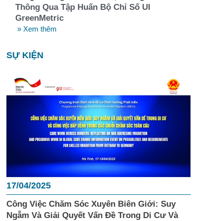
Thông Qua Tập Huấn Bộ Chỉ Số UI
GreenMetric
» Xem thêm
SỰ KIỆN
17/04/2025
Công Việc Chăm Sóc Xuyên Biên Giới: Suy
Ngẫm Và Giải Quyết Vấn Đề Trong Di Cư Và