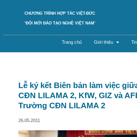
CHƯƠNG TRÌNH HỢP TÁC VIỆT-ĐỨC
‘ĐỔI MỚI ĐÀO TẠO NGHỀ VIỆT NAM’
Trang chủ
Giới thiệu
Ti
Lễ ký kết Biên bản làm việc g
CĐN LILAMA 2, KfW, GIZ và AF
Trường CĐN LILAMA 2
26.05.2011