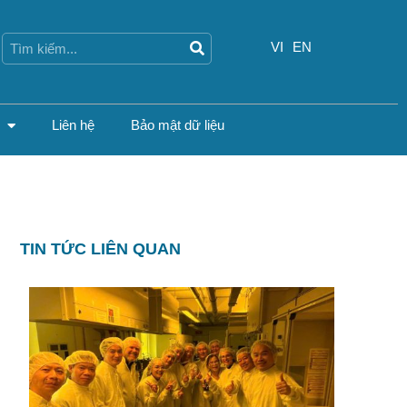
Search
Search
VI
EN
Liên hệ
Bảo mật dữ liệu
TIN TỨC LIÊN QUAN