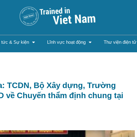
n tức & Sự kiện
Lĩnh vực hoạt động
Thư viện điện tử
iữa: TCDN, Bộ Xây dựng, Trường
D về Chuyến thẩm định chung tại