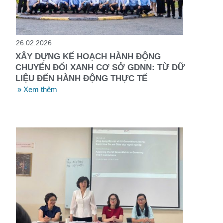
26.02.2026
XÂY DỰNG KẾ HOẠCH HÀNH ĐỘNG
CHUYỂN ĐỔI XANH CƠ SỞ GDNN: TỪ DỮ
LIỆU ĐẾN HÀNH ĐỘNG THỰC TẾ
» Xem thêm