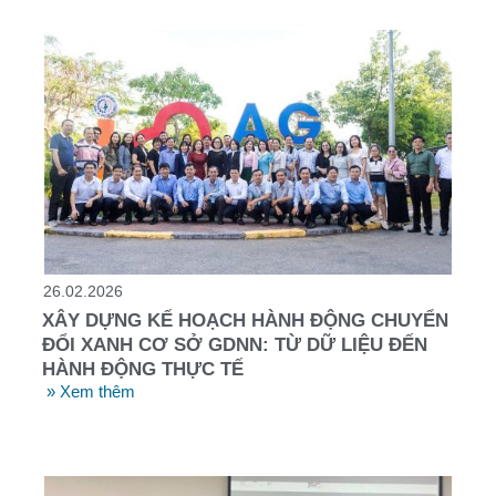
26.02.2026
XÂY DỰNG KẾ HOẠCH HÀNH ĐỘNG CHUYỂN
ĐỔI XANH CƠ SỞ GDNN: TỪ DỮ LIỆU ĐẾN
HÀNH ĐỘNG THỰC TẾ
» Xem thêm