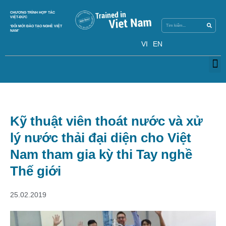
Search
CHƯƠNG TRÌNH HỢP TÁC
Search
VIỆT-ĐỨC
‘ĐỔI MỚI ĐÀO TẠO NGHỀ VIỆT
NAM’
VI
EN
M
Kỹ thuật viên thoát nước và xử
lý nước thải đại diện cho Việt
Nam tham gia kỳ thi Tay nghề
Thế giới
25.02.2019