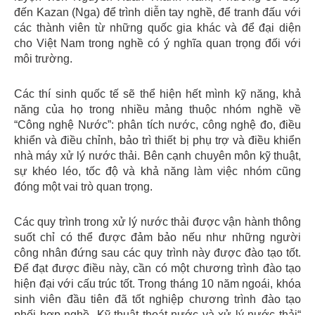
đến Kazan (Nga) để trình diễn tay nghề, để tranh đấu với
các thành viên từ những quốc gia khác và để đại diện
cho Việt Nam trong nghề có ý nghĩa quan trọng đối với
môi trường.
Các thí sinh quốc tế sẽ thể hiện hết mình kỹ năng, khả
năng của họ trong nhiều mảng thuộc nhóm nghề về
“Công nghệ Nước”: phân tích nước, công nghệ đo, điều
khiển và điều chỉnh, bảo trì thiết bị phụ trợ và điều khiển
nhà máy xử lý nước thải. Bên cạnh chuyên môn kỹ thuật,
sự khéo léo, tốc độ và khả năng làm việc nhóm cũng
đóng một vai trò quan trọng.
Các quy trình trong xử lý nước thải được vận hành thông
suốt chỉ có thể được đảm bảo nếu như những người
công nhân đứng sau các quy trình này được đào tạo tốt.
Để đạt được điều này, cần có một chương trình đào tạo
hiện đại với cấu trúc tốt. Trong tháng 10 năm ngoái, khóa
sinh viên đầu tiên đã tốt nghiệp chương trình đào tạo
phối hợp nghề „Kỹ thuật thoát nước và xử lý nước thải“