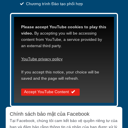
Chương trình Đào tạo phối hợp
Please accept YouTube cookies to play this
video.
By accepting you will be accessing
content from YouTube, a service provided by
an external third party.
YouTube privacy policy
If you accept this notice, your choice will be
saved and the page will refresh.
Accept YouTube Content
Chính sách bảo mật của Facebook
Tại Facebook, chúng tôi cam kết bảo vệ quyền riêng tư của
bạn và đảm bảo rằng thông tin cá nhân của bạn được xử lý