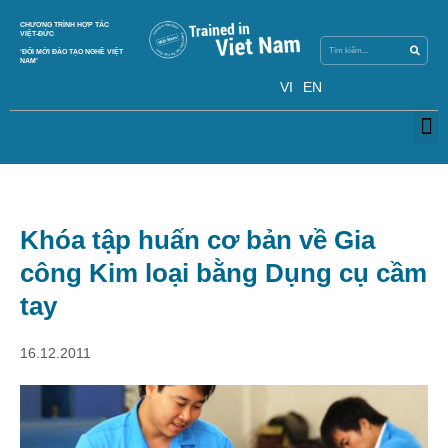
Search
CHƯƠNG TRÌNH HỢP TÁC
Search
VIỆT-ĐỨC
‘ĐỔI MỚI ĐÀO TẠO NGHỀ VIỆT
NAM’
VI
EN
M
Khóa tập huấn cơ bản về Gia
công Kim loại bằng Dụng cụ cầm
tay
16.12.2011