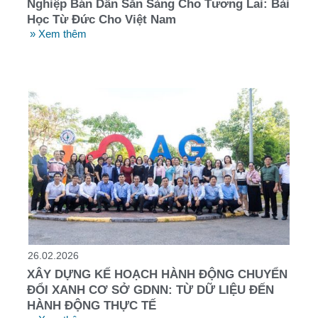
Nghiệp Bán Dẫn Sẵn Sàng Cho Tương Lai: Bài
Học Từ Đức Cho Việt Nam
» Xem thêm
26.02.2026
XÂY DỰNG KẾ HOẠCH HÀNH ĐỘNG CHUYỂN
ĐỔI XANH CƠ SỞ GDNN: TỪ DỮ LIỆU ĐẾN
HÀNH ĐỘNG THỰC TẾ