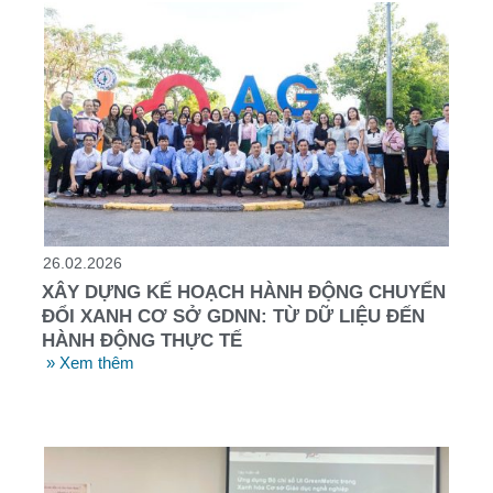
26.02.2026
XÂY DỰNG KẾ HOẠCH HÀNH ĐỘNG CHUYỂN
ĐỔI XANH CƠ SỞ GDNN: TỪ DỮ LIỆU ĐẾN
HÀNH ĐỘNG THỰC TẾ
» Xem thêm