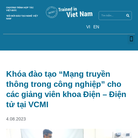
Skip
Search
CHƯƠNG TRÌNH HỢP TÁC
Search
to
VIỆT-ĐỨC
content
‘ĐỔI MỚI ĐÀO TẠO NGHỀ VIỆT
NAM’
VI
EN
M
Khóa đào tạo “Mạng truyền
thông trong công nghiệp” cho
các giảng viên khoa Điện – Điện
tử tại VCMI
4.08.2023