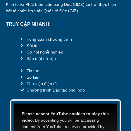
Kinh tế và Phát triển Liên bang Đức (BMZ) tài trợ, thực hiện
bởi tổ chức Hợp tác Quốc tế Đức (GIZ).
TRUY CẬP NHANH:
Tổng quan chương trình
Đối tác
Cơ hội nghề nghiệp
Bảo mật dữ liệu
Tin tức
Sự kiện
Thư viện điện tử
Chương trình Đào tạo phối hợp
Please accept YouTube cookies to play this
video.
By accepting you will be accessing
content from YouTube, a service provided by