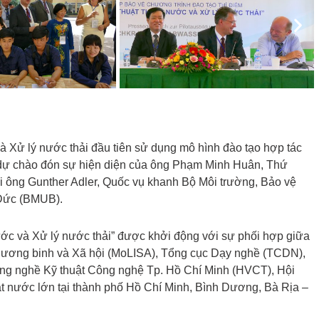
Nex
à Xử lý nước thải đầu tiên sử dụng mô hình đào tạo hợp tác
 dự chào đón sự hiện diện của ông Phạm Minh Huân, Thứ
 ông Gunther Adler, Quốc vụ khanh Bộ Môi trường, Bảo vệ
 Đức (BMUB).
ước và Xử lý nước thải” được khởi động với sự phối hợp giữa
hương binh và Xã hội (MoLISA), Tổng cục Dạy nghề (TCDN),
ẳng nghề Kỹ thuật Công nghệ Tp. Hồ Chí Minh (HVCT), Hội
 nước lớn tại thành phố Hồ Chí Minh, Bình Dương, Bà Rịa –