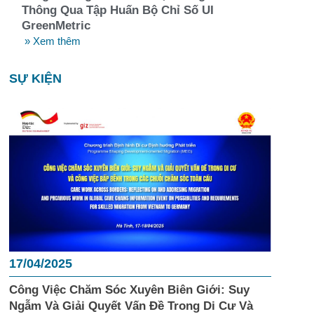
Thông Qua Tập Huấn Bộ Chỉ Số UI
GreenMetric
» Xem thêm
SỰ KIỆN
17/04/2025
Công Việc Chăm Sóc Xuyên Biên Giới: Suy
Ngẫm Và Giải Quyết Vấn Đề Trong Di Cư Và