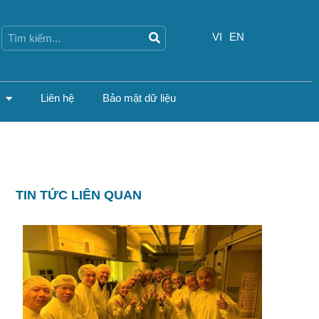
Search
Search
VI
EN
Liên hệ
Bảo mật dữ liệu
TIN TỨC LIÊN QUAN