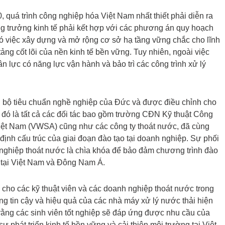
uá trình công nghiệp hóa Việt Nam nhất thiết phải diễn ra
tăng trưởng kinh tế phải kết hợp với các phương án quy hoạch
đó việc xây dựng và mở rộng cơ sở hạ tầng vững chắc cho lĩnh
ảng cốt lõi của nền kinh tế bền vững. Tuy nhiên, ngoài việc
n lực có năng lực vận hành và bảo trì các công trình xử lý
n bộ tiêu chuẩn nghề nghiệp của Đức và được điều chỉnh cho
 đó là tất cả các đối tác bao gồm trường CĐN Kỹ thuật Công
ệt Nam (VWSA) cũng như các công ty thoát nước, đã cùng
định cấu trúc của giai đoạn đào tạo tại doanh nghiệp. Sự phối
nghiệp thoát nước là chìa khóa để bảo đảm chương trình đào
g tại Việt Nam và Đông Nam Á.
 cho các kỹ thuật viên và các doanh nghiệp thoát nước trong
ng tin cậy và hiệu quả của các nhà máy xử lý nước thải hiện
ằng các sinh viên tốt nghiệp sẽ đáp ứng được nhu cầu của
phát triển kinh tế bền vững và cải thiện môi trường tại Việt