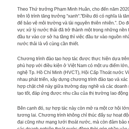
Theo Thứ trưởng Phạm Minh Huân, cho đến năm 2020, q
trên lộ trình tăng trưởng “xanh“.”Điều đó có nghĩa là 
để bảo vệ môi trường và tài nguyên thiên nhiên.”. Do 
vực xử lý nước thải đã trở thành một trong những nền t
đầu tư vào cơ sở hạ tầng thì việc đầu tư vào nguồn nhâ
nước thải là vô cùng cần thiết.
Chương trình đào tạo hợp tác được thực hiện dựa trê
phù hợp với điều kiện ở Việt Nam có một ưu điểm lớn,
nghệ Tp. Hồ Chí Minh (HVCT), Hội Cấp Thoát nước Vi
nhau phát triển, xây dựng chương trình đào tạo và xác 
hợp chặt chẽ này giữa trường dạy nghề và các doanh 
tạo tốt, đáp ứng được nhu cầu của thị trường lao độn
Bên cạnh đó, sự hợp tác này còn mở ra một cơ hội lớn
tương lai. Chương trình không chỉ thúc đẩy sự hoạt độ
đại cũng như mạng lưới thoát nước, mà còn đảm bảo r
các doanh nghiệp thoát nước đồng thời góp phần vào sự 