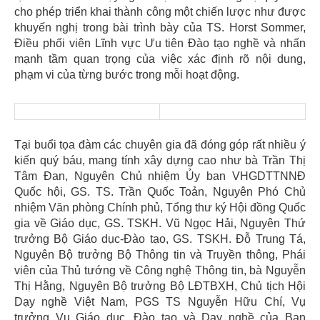
cho phép triển khai thành công một chiến lược như được
khuyến nghị trong bài trình bày của TS. Horst Sommer,
Điều phối viên Lĩnh vực Ưu tiên Đào tạo nghề và nhấn
mạnh tầm quan trọng của việc xác định rõ nội dung,
phạm vi của từng bước trong mỗi hoạt động.
Tại buổi tọa đàm các chuyên gia đã đóng góp rất nhiều ý
kiến quý báu, mang tính xây dựng cao như bà Trần Thị
Tâm Đan, Nguyên Chủ nhiệm Ủy ban VHGDTTNNĐ
Quốc hội, GS. TS. Trần Quốc Toản, Nguyên Phó Chủ
nhiệm Văn phòng Chính phủ, Tổng thư ký Hội đồng Quốc
gia về Giáo dục, GS. TSKH. Vũ Ngọc Hải, Nguyên Thứ
trưởng Bộ Giáo dục-Đào tạo, GS. TSKH. Đỗ Trung Tá,
Nguyên Bộ trưởng Bộ Thông tin và Truyền thông, Phái
viên của Thủ tướng về Công nghệ Thông tin, bà Nguyễn
Thị Hằng, Nguyên Bộ trưởng Bộ LĐTBXH, Chủ tịch Hội
Dạy nghề Việt Nam, PGS TS Nguyễn Hữu Chí, Vụ
trưởng Vụ Giáo dục, Đào tạo và Dạy nghề của Ban