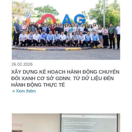
26.02.2026
XÂY DỰNG KẾ HOẠCH HÀNH ĐỘNG CHUYỂN
ĐỔI XANH CƠ SỞ GDNN: TỪ DỮ LIỆU ĐẾN
HÀNH ĐỘNG THỰC TẾ
» Xem thêm