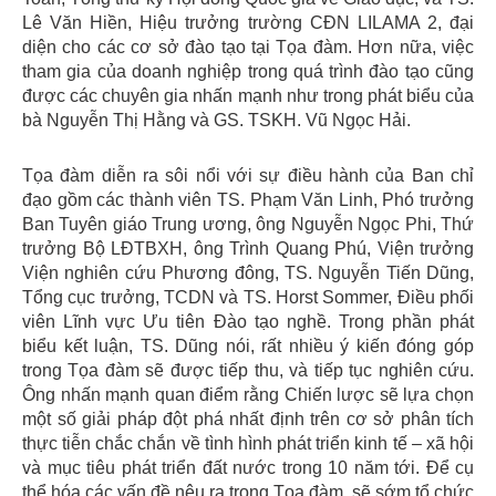
Lê Văn Hiền, Hiệu trưởng trường CĐN LILAMA 2, đại
diện cho các cơ sở đào tạo tại Tọa đàm. Hơn nữa, việc
tham gia của doanh nghiệp trong quá trình đào tạo cũng
được các chuyên gia nhấn mạnh như trong phát biểu của
bà Nguyễn Thị Hằng và GS. TSKH. Vũ Ngọc Hải.
Tọa đàm diễn ra sôi nổi với sự điều hành của Ban chỉ
đạo gồm các thành viên TS. Phạm Văn Linh, Phó trưởng
Ban Tuyên giáo Trung ương, ông Nguyễn Ngọc Phi, Thứ
trưởng Bộ LĐTBXH, ông Trình Quang Phú, Viện trưởng
Viện nghiên cứu Phương đông, TS. Nguyễn Tiến Dũng,
Tổng cục trưởng, TCDN và TS. Horst Sommer, Điều phối
viên Lĩnh vực Ưu tiên Đào tạo nghề. Trong phần phát
biểu kết luận, TS. Dũng nói, rất nhiều ý kiến đóng góp
trong Tọa đàm sẽ được tiếp thu, và tiếp tục nghiên cứu.
Ông nhấn mạnh quan điểm rằng Chiến lược sẽ lựa chọn
một số giải pháp đột phá nhất định trên cơ sở phân tích
thực tiễn chắc chắn về tình hình phát triển kinh tế – xã hội
và mục tiêu phát triển đất nước trong 10 năm tới. Để cụ
thể hóa các vấn đề nêu ra trong Tọa đàm, sẽ sớm tổ chức