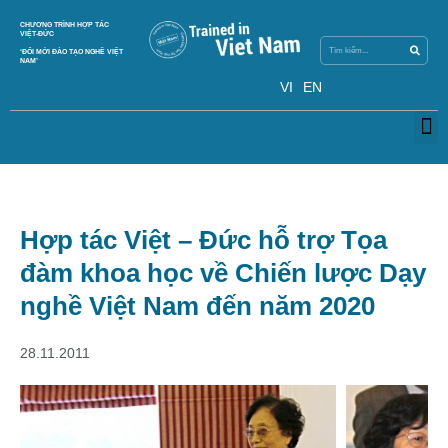
Search
CHƯƠNG TRÌNH HỢP TÁC
Search
VIỆT-ĐỨC
‘ĐỔI MỚI ĐÀO TẠO NGHỀ VIỆT
NAM’
VI
EN
M
Hợp tác Việt – Đức hỗ trợ Tọa
đàm khoa học về Chiến lược Dạy
nghề Việt Nam đến năm 2020
28.11.2011