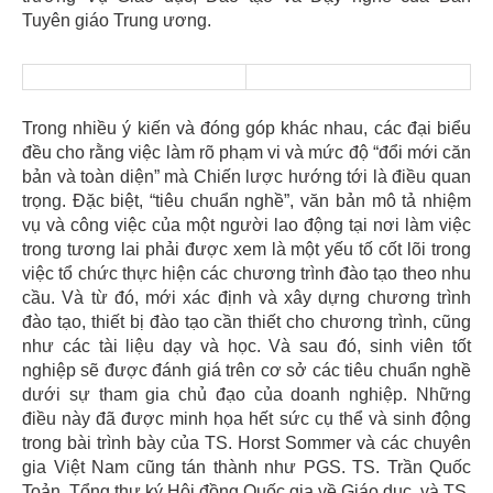
Tuyên giáo Trung ương.
Trong nhiều ý kiến và đóng góp khác nhau, các đại biểu
đều cho rằng việc làm rõ phạm vi và mức độ “đổi mới căn
bản và toàn diện” mà Chiến lược hướng tới là điều quan
trọng. Đặc biệt, “tiêu chuẩn nghề”, văn bản mô tả nhiệm
vụ và công việc của một người lao động tại nơi làm việc
trong tương lai phải được xem là một yếu tố cốt lõi trong
việc tổ chức thực hiện các chương trình đào tạo theo nhu
cầu. Và từ đó, mới xác định và xây dựng chương trình
đào tạo, thiết bị đào tạo cần thiết cho chương trình, cũng
như các tài liệu dạy và học. Và sau đó, sinh viên tốt
nghiệp sẽ được đánh giá trên cơ sở các tiêu chuẩn nghề
dưới sự tham gia chủ đạo của doanh nghiệp. Những
điều này đã được minh họa hết sức cụ thể và sinh động
trong bài trình bày của TS. Horst Sommer và các chuyên
gia Việt Nam cũng tán thành như PGS. TS. Trần Quốc
Toản, Tổng thư ký Hội đồng Quốc gia về Giáo dục, và TS.