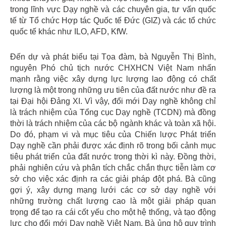
trong lĩnh vực Dạy nghề và các chuyên gia, tư vấn quốc
tế từ Tổ chức Hợp tác Quốc tế Đức (GIZ) và các tổ chức
quốc tế khác như ILO, AFD, KfW.
Đến dự và phát biểu tại Tọa đàm, bà Nguyễn Thị Bình,
nguyên Phó chủ tịch nước CHXHCN Việt Nam nhấn
mạnh rằng việc xây dựng lực lượng lao động có chất
lượng là một trong những ưu tiên của đất nước như đề ra
tại Đại hội Đảng XI. Vì vậy, đổi mới Dạy nghề không chỉ
là trách nhiệm của Tổng cục Dạy nghề (TCDN) mà đồng
thời là trách nhiệm của các bộ ngành khác và toàn xã hội.
Do đó, phạm vi và mục tiêu của Chiến lược Phát triển
Dạy nghề cần phải được xác định rõ trong bối cảnh mục
tiêu phát triển của đất nước trong thời kì này. Đồng thời,
phải nghiên cứu và phân tích chắc chắn thực tiễn làm cơ
sở cho việc xác định ra các giải pháp đột phá. Bà cũng
gợi ý, xây dựng mạng lưới các cơ sở dạy nghề với
những trường chất lượng cao là một giải pháp quan
trọng để tạo ra cái cốt yếu cho một hệ thống, và tạo động
lực cho đổi mới Dạy nghề Việt Nam. Bà ủng hộ quy trình