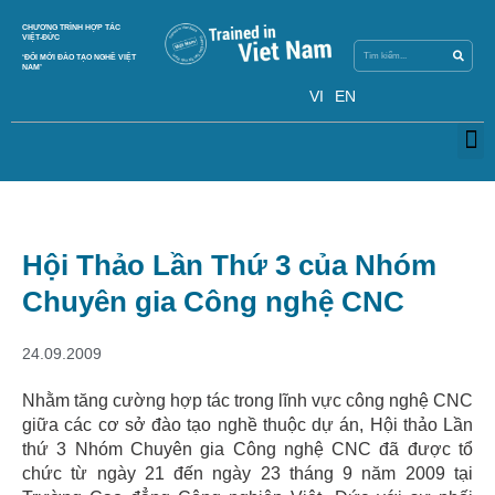
Search
CHƯƠNG TRÌNH HỢP TÁC
Search
VIỆT-ĐỨC
‘ĐỔI MỚI ĐÀO TẠO NGHỀ VIỆT
NAM’
VI
EN
M
Hội Thảo Lần Thứ 3 của Nhóm
Chuyên gia Công nghệ CNC
24.09.2009
Nhằm tăng cường hợp tác trong lĩnh vực công nghệ CNC
giữa các cơ sở đào tạo nghề thuộc dự án, Hội thảo Lần
thứ 3 Nhóm Chuyên gia Công nghệ CNC đã được tổ
chức từ ngày 21 đến ngày 23 tháng 9 năm 2009 tại