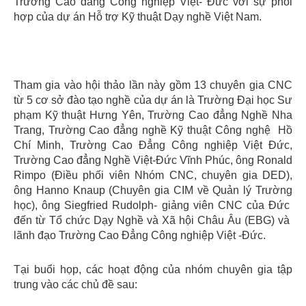
Trường Cao đẳng Công nghiệp Việt- Đức với sự phối
hợp của dự án Hỗ trợ Kỹ thuật Dạy nghề Việt Nam.
Tham gia vào hội thảo lần này gồm 13 chuyên gia CNC
từ 5 cơ sở đào tạo nghề của dự án là Trường Đại học Sư
phạm Kỹ thuật Hưng Yên, Trường Cao đẳng Nghề Nha
Trang, Trường Cao đẳng nghề Kỹ thuật Công nghệ Hồ
Chí Minh, Trường Cao Đẳng Công nghiệp Việt Đức,
Trường Cao đẳng Nghề Việt-Đức Vĩnh Phúc, ông Ronald
Rimpo (Điều phối viên Nhóm CNC, chuyên gia DED),
ông Hanno Knaup (Chuyên gia CIM về Quản lý Trường
học), ông Siegfried Rudolph- giảng viên CNC của Đức
đến từ Tổ chức Dạy Nghề và Xã hội Châu Âu (EBG) và
lãnh đạo Trường Cao Đẳng Công nghiệp Việt -Đức.
Tại buổi họp, các hoạt động của nhóm chuyên gia tập
trung vào các chủ đề sau: