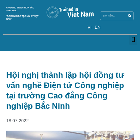
Skip
Search
CHƯƠNG TRÌNH HỢP TÁC
Search
to
VIỆT-ĐỨC
content
‘ĐỔI MỚI ĐÀO TẠO NGHỀ VIỆT
NAM’
VI
EN
M
Hội nghị thành lập hội đồng tư
vấn nghề Điện tử Công nghiệp
tại trường Cao đẳng Công
nghiệp Bắc Ninh
18.07.2022