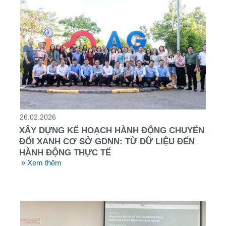
26.02.2026
XÂY DỰNG KẾ HOẠCH HÀNH ĐỘNG CHUYỂN
ĐỔI XANH CƠ SỞ GDNN: TỪ DỮ LIỆU ĐẾN
HÀNH ĐỘNG THỰC TẾ
» Xem thêm