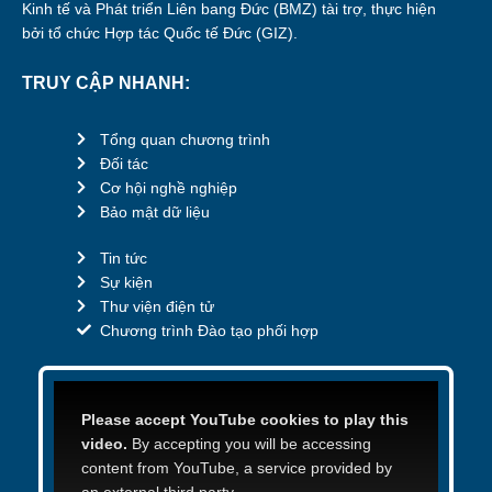
Kinh tế và Phát triển Liên bang Đức (BMZ) tài trợ, thực hiện
bởi tổ chức Hợp tác Quốc tế Đức (GIZ).
TRUY CẬP NHANH:
Tổng quan chương trình
Đối tác
Cơ hội nghề nghiệp
Bảo mật dữ liệu
Tin tức
Sự kiện
Thư viện điện tử
Chương trình Đào tạo phối hợp
Please accept YouTube cookies to play this
video.
By accepting you will be accessing
content from YouTube, a service provided by