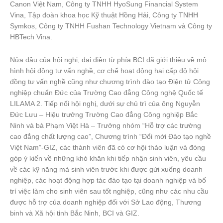
Canon Việt Nam, Công ty TNHH HyoSung Financial System
Vina, Tập đoàn khoa học Kỹ thuật Hồng Hải, Công ty TNHH
Symkos, Công ty TNHH Fushan Technology Vietnam và Công ty
HBTech Vina.
Nửa đầu của hội nghị, đại diện từ phía BCI đã giới thiệu về mô
hình hội đồng tư vấn nghề, cơ chế hoạt động hai cấp độ hội
đồng tư vấn nghề cũng như chương trình đào tạo Điện tử Công
nghiệp chuẩn Đức của Trường Cao đẳng Công nghệ Quốc tế
LILAMA 2. Tiếp nối hội nghị, dưới sự chủ trì của ông Nguyễn
Đức Lưu – Hiệu trưởng Trường Cao đẳng Công nghiệp Bắc
Ninh và bà Phạm Việt Hà – Trưởng nhóm “Hỗ trợ các trường
cao đẳng chất lượng cao”, Chương trình “Đổi mới Đào tạo nghề
Việt Nam”-GIZ, các thành viên đã có cơ hội thảo luận và đóng
góp ý kiến về những khó khăn khi tiếp nhận sinh viên, yêu cầu
về các kỹ năng mà sinh viên trước khi được gửi xuống doanh
nghiệp, các hoạt động hợp tác đào tạo tại doanh nghiệp và bố
trí việc làm cho sinh viên sau tốt nghiệp, cũng như các nhu cầu
được hỗ trợ của doanh nghiệp đối với Sở Lao động, Thương
binh và Xã hội tỉnh Bắc Ninh, BCI và GIZ.