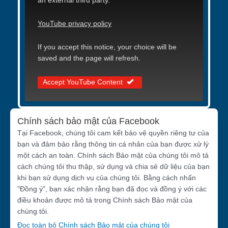
an external third party.
YouTube privacy policy
If you accept this notice, your choice will be
saved and the page will refresh.
Accept YouTube Content
Chính sách bảo mật của Facebook
Tại Facebook, chúng tôi cam kết bảo vệ quyền riêng tư của
bạn và đảm bảo rằng thông tin cá nhân của bạn được xử lý
một cách an toàn. Chính sách Bảo mật của chúng tôi mô tả
cách chúng tôi thu thập, sử dụng và chia sẻ dữ liệu của bạn
khi bạn sử dụng dịch vụ của chúng tôi. Bằng cách nhấn
"Đồng ý", bạn xác nhận rằng bạn đã đọc và đồng ý với các
điều khoản được mô tả trong Chính sách Bảo mật của
chúng tôi.
Đọc toàn bộ Chính sách Bảo mật của chúng tôi