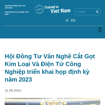
Skip
Search
CHƯƠNG TRÌNH HỢP TÁC
Search
to
VIỆT-ĐỨC
content
‘ĐỔI MỚI ĐÀO TẠO NGHỀ VIỆT
NAM’
VI
EN
M
Hội Đồng Tư Vấn Nghề Cắt Gọt
Kim Loại Và Điện Tử Công
Nghiệp triển khai họp định kỳ
năm 2023
11.09.2023