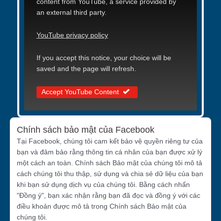
content from YouTube, a service provided by
an external third party.
YouTube privacy policy
If you accept this notice, your choice will be
saved and the page will refresh.
Accept YouTube Content
Chính sách bảo mật của Facebook
Tại Facebook, chúng tôi cam kết bảo vệ quyền riêng tư của
bạn và đảm bảo rằng thông tin cá nhân của bạn được xử lý
một cách an toàn. Chính sách Bảo mật của chúng tôi mô tả
cách chúng tôi thu thập, sử dụng và chia sẻ dữ liệu của bạn
khi bạn sử dụng dịch vụ của chúng tôi. Bằng cách nhấn
"Đồng ý", bạn xác nhận rằng bạn đã đọc và đồng ý với các
điều khoản được mô tả trong Chính sách Bảo mật của
chúng tôi.