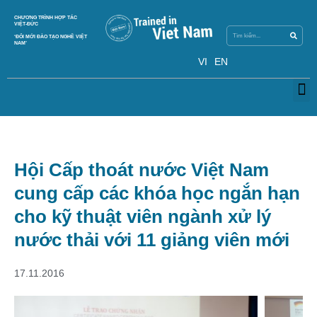
Search
CHƯƠNG TRÌNH HỢP TÁC
Search
VIỆT-ĐỨC
‘ĐỔI MỚI ĐÀO TẠO NGHỀ VIỆT
NAM’
VI
EN
M
Hội Cấp thoát nước Việt Nam
cung cấp các khóa học ngắn hạn
cho kỹ thuật viên ngành xử lý
nước thải với 11 giảng viên mới
17.11.2016