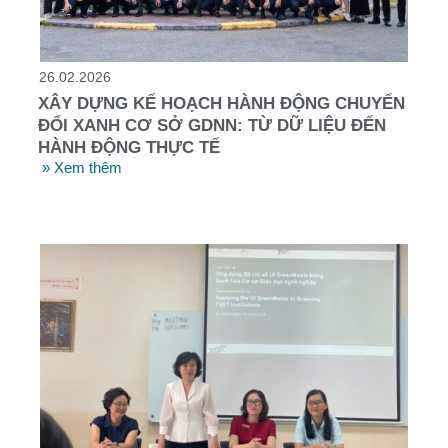
26.02.2026
XÂY DỰNG KẾ HOẠCH HÀNH ĐỘNG CHUYỂN
ĐỔI XANH CƠ SỞ GDNN: TỪ DỮ LIỆU ĐẾN
HÀNH ĐỘNG THỰC TẾ
» Xem thêm