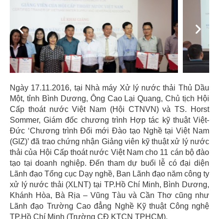
Previous
Next
Ngày 17.11.2016, tại Nhà máy Xử lý nước thải Thủ Dầu
Một, tỉnh Bình Dương, Ông Cao Lại Quang, Chủ tịch Hội
Cấp thoát nước Việt Nam (Hội CTNVN) và TS. Horst
Sommer, Giám đốc chương trình Hợp tác kỹ thuật Việt-
Đức ‘Chương trình Đổi mới Đào tạo Nghề tại Việt Nam
(GIZ)’ đã trao chứng nhận Giảng viên kỹ thuật xử lý nước
thải của Hội Cấp thoát nước Việt Nam cho 11 cán bộ đào
tạo tại doanh nghiệp. Đến tham dự buổi lễ có đại diện
Lãnh đạo Tổng cục Dạy nghề, Ban Lãnh đạo năm công ty
xử lý nước thải (XLNT) tại TP.Hồ Chí Minh, Bình Dương,
Khánh Hòa, Bà Rịa – Vũng Tàu và Cần Thơ cũng như
Lãnh đạo Trường Cao đẳng Nghề Kỹ thuật Công nghệ
TP.Hồ Chí Minh (Trường CĐ KTCN TPHCM).