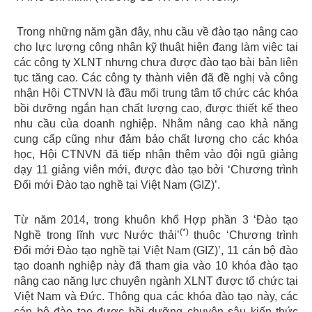
Trong những năm gần đây, nhu cầu về đào tạo nâng cao
cho lực lượng công nhân kỹ thuật hiện đang làm việc tại
các công ty XLNT nhưng chưa được đào tạo bài bản liên
tục tăng cao. Các công ty thành viên đã đề nghị và công
nhận Hội CTNVN là đầu mối trung tâm tổ chức các khóa
bồi dưỡng ngắn hạn chất lượng cao, được thiết kế theo
nhu cầu của doanh nghiệp. Nhằm nâng cao khả năng
cung cấp cũng như đảm bảo chất lượng cho các khóa
học, Hội CTNVN đã tiếp nhận thêm vào đội ngũ giảng
dạy 11 giảng viên mới, được đào tạo bởi ‘Chương trình
Đổi mới Đào tạo nghề tại Việt Nam (GIZ)’.
Từ năm 2014, trong khuôn khổ Hợp phần 3 ‘Đào tạo
(*)
Nghề trong lĩnh vực Nước thải’
thuộc ‘Chương trình
Đổi mới Đào tạo nghề tại Việt Nam (GIZ)’, 11 cán bộ đào
tạo doanh nghiệp này đã tham gia vào 10 khóa đào tạo
nâng cao năng lực chuyên ngành XLNT được tổ chức tại
Việt Nam và Đức. Thông qua các khóa đào tạo này, các
cán bộ đào tạo được bồi dưỡng chuyên sâu kiến thức