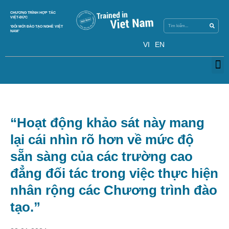
Skip
Search
CHƯƠNG TRÌNH HỢP TÁC
Search
to
VIỆT-ĐỨC
content
‘ĐỔI MỚI ĐÀO TẠO NGHỀ VIỆT
NAM’
VI
EN
M
“Hoạt động khảo sát này mang
lại cái nhìn rõ hơn về mức độ
sẵn sàng của các trường cao
đẳng đối tác trong việc thực hiện
nhân rộng các Chương trình đào
tạo.”