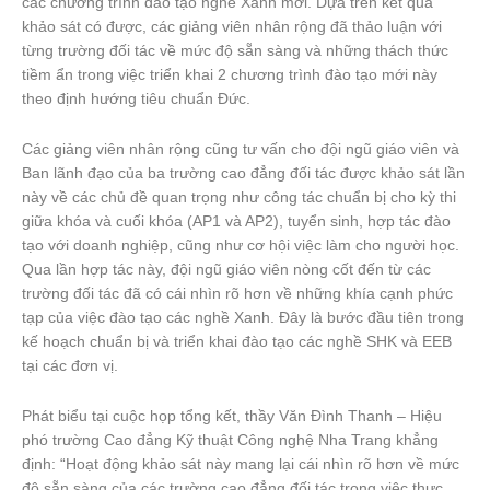
các chương trình đào tạo nghề Xanh mới. Dựa trên kết quả
khảo sát có được, các giảng viên nhân rộng đã thảo luận với
từng trường đối tác về mức độ sẵn sàng và những thách thức
tiềm ẩn trong việc triển khai 2 chương trình đào tạo mới này
theo định hướng tiêu chuẩn Đức.
Các giảng viên nhân rộng cũng tư vấn cho đội ngũ giáo viên và
Ban lãnh đạo của ba trường cao đẳng đối tác được khảo sát lần
này về các chủ đề quan trọng như công tác chuẩn bị cho kỳ thi
giữa khóa và cuối khóa (AP1 và AP2), tuyển sinh, hợp tác đào
tạo với doanh nghiệp, cũng như cơ hội việc làm cho người học.
Qua lần hợp tác này, đội ngũ giáo viên nòng cốt đến từ các
trường đối tác đã có cái nhìn rõ hơn về những khía cạnh phức
tạp của việc đào tạo các nghề Xanh. Đây là bước đầu tiên trong
kế hoạch chuẩn bị và triển khai đào tạo các nghề SHK và EEB
tại các đơn vị.
Phát biểu tại cuộc họp tổng kết, thầy Văn Đình Thanh – Hiệu
phó trường Cao đẳng Kỹ thuật Công nghệ Nha Trang khẳng
định: “Hoạt động khảo sát này mang lại cái nhìn rõ hơn về mức
độ sẵn sàng của các trường cao đẳng đối tác trong việc thực