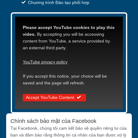
Chương trình Đào tạo phối hợp
Please accept YouTube cookies to play this
video.
By accepting you will be accessing
content from YouTube, a service provided by
an external third party.
YouTube privacy policy
If you accept this notice, your choice will be
saved and the page will refresh.
Accept YouTube Content
Chính sách bảo mật của Facebook
Tại Facebook, chúng tôi cam kết bảo vệ quyền riêng tư của
bạn và đảm bảo rằng thông tin cá nhân của bạn được xử lý