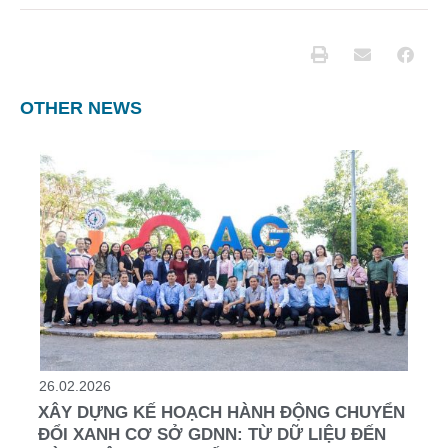
OTHER NEWS
26.02.2026
XÂY DỰNG KẾ HOẠCH HÀNH ĐỘNG CHUYỂN
ĐỔI XANH CƠ SỞ GDNN: TỪ DỮ LIỆU ĐẾN