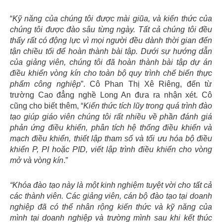
“
Kỹ năng của chúng tôi được mài giũa, và kiến ​​thức của
chúng tôi được đào sâu từng ngày. Tất cả chúng tôi đều
thấy rất có động lực vì mọi người đều dành thời gian đến
tận chiều tối để hoàn thành bài tập. Dưới sự hướng dẫn
của giảng viên, chúng tôi đã hoàn thành bài tập dự án
điều khiển vòng kín cho toàn bộ quy trình chế biến thực
phẩm công nghiệp
”. Cô Phan Thị Xê Riêng, đến từ
trường Cao đẳng nghề Long An đưa ra nhận xét. Cô
cũng cho biết thêm, “
Kiến thức tích lũy trong quá trình đào
tạo giúp giáo viên chúng tôi rất nhiều về phần đánh giá
phản ứng điều khiển, phân tích hệ thống điều khiển và
mạch điều khiển, thiết lập tham số và tối ưu hóa bộ điều
khiển P, PI hoặc PID, viết lập trình điều khiển cho vòng
mở và vòng kín
.”
“Khóa đào tạo này là một kinh nghiệm tuyệt vời cho tất cả
các thành viên. Các giảng viên, cán bộ đào tạo tại doanh
nghiệp đã có thể nhân rộng kiến ​​thức và kỹ năng của
mình tại doanh nghiệp và trường mình sau khi kết thúc