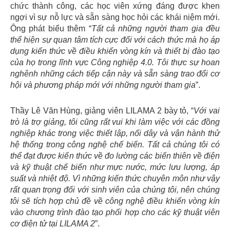
chức thành công, các học viên xứng đáng được khen
ngợi vì sự nỗ lực và sẵn sàng học hỏi các khái niệm mới.
Ông phát biểu thêm “
Tất cả những người tham gia đều
thể hiện sự quan tâm tích cực đối với cách thức mà họ áp
dụng kiến ​​thức về điều khiển vòng kín và thiết bị đào tạo
của họ trong lĩnh vực Công nghiệp 4.0. Tôi thực sự hoan
nghênh những cách tiếp cận này và sẵn sàng trao đổi cơ
hội và phương pháp mới với những người tham gia
”.
Thầy Lê Văn Hùng, giảng viên LILAMA 2 bày tỏ, “
Với vai
trò là trợ giảng, tôi cũng rất vui khi làm việc với các đồng
nghiệp khác trong việc thiết lập, nối dây và vận hành thử
hệ thống trong công nghệ chế biến. Tất cả chúng tôi có
thể đạt được kiến ​​thức về đo lường các biến thiên về điện
và kỹ thuật chế biến như mực nước, mức lưu lượng, áp
suất và nhiệt độ. Vì những kiến thức chuyên môn như vậy
rất quan trọng đối với sinh viên của chúng tôi, nên chúng
tôi sẽ tích hợp chủ đề về công nghệ điều khiển vòng kín
vào chương trình đào tạo phối hợp cho các kỹ thuật viên
cơ điện tử tại LILAMA 2
”.