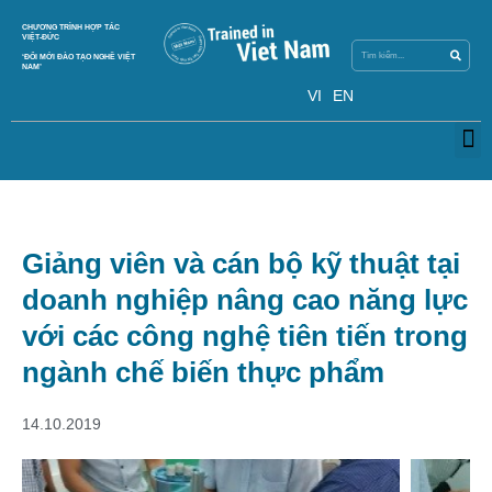
Search
CHƯƠNG TRÌNH HỢP TÁC
Search
VIỆT-ĐỨC
‘ĐỔI MỚI ĐÀO TẠO NGHỀ VIỆT
NAM’
VI
EN
M
Giảng viên và cán bộ kỹ thuật tại
doanh nghiệp nâng cao năng lực
với các công nghệ tiên tiến trong
ngành chế biến thực phẩm
14.10.2019