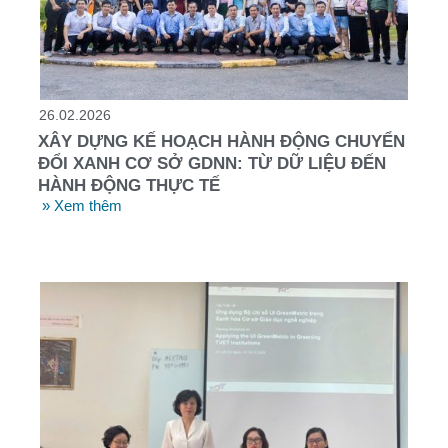
26.02.2026
XÂY DỰNG KẾ HOẠCH HÀNH ĐỘNG CHUYỂN
ĐỔI XANH CƠ SỞ GDNN: TỪ DỮ LIỆU ĐẾN
HÀNH ĐỘNG THỰC TẾ
» Xem thêm