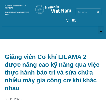
Search
CHƯƠNG TRÌNH HỢP TÁC
Search
VIỆT-ĐỨC
‘ĐỔI MỚI ĐÀO TẠO NGHỀ VIỆT
NAM’
VI
EN
M
Giảng viên Cơ khí LILAMA 2
được nâng cao kỹ năng qua việc
thực hành bảo trì và sửa chữa
nhiều máy gia công cơ khí khác
nhau
30.11.2020