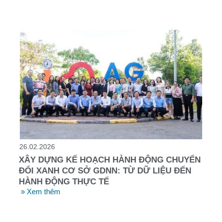
26.02.2026
XÂY DỰNG KẾ HOẠCH HÀNH ĐỘNG CHUYỂN
ĐỔI XANH CƠ SỞ GDNN: TỪ DỮ LIỆU ĐẾN
HÀNH ĐỘNG THỰC TẾ
» Xem thêm