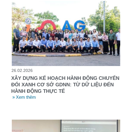
26.02.2026
XÂY DỰNG KẾ HOẠCH HÀNH ĐỘNG CHUYỂN
ĐỔI XANH CƠ SỞ GDNN: TỪ DỮ LIỆU ĐẾN
HÀNH ĐỘNG THỰC TẾ
» Xem thêm