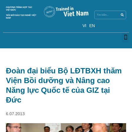
Search
CHƯƠNG TRÌNH HỢP TÁC
Search
VIỆT-ĐỨC
‘ĐỔI MỚI ĐÀO TẠO NGHỀ VIỆT
NAM’
VI
EN
M
Đoàn đại biểu Bộ LĐTBXH thăm
Viện Bồi dưỡng và Nâng cao
Năng lực Quốc tế của GIZ tại
Đức
6.07.2013