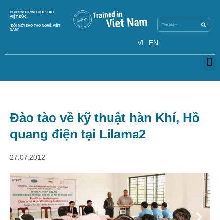
Search
CHƯƠNG TRÌNH HỢP TÁC
Search
VIỆT-ĐỨC
‘ĐỔI MỚI ĐÀO TẠO NGHỀ VIỆT
NAM’
VI
EN
M
Đào tào về kỹ thuật hàn Khí, Hồ
quang điện tại Lilama2
27.07.2012
Previous
Next