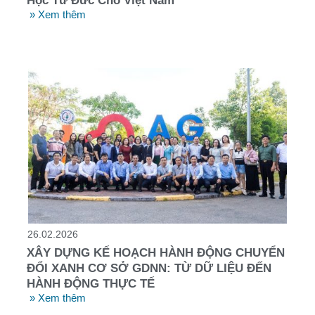
Học Từ Đức Cho Việt Nam
» Xem thêm
26.02.2026
XÂY DỰNG KẾ HOẠCH HÀNH ĐỘNG CHUYỂN
ĐỔI XANH CƠ SỞ GDNN: TỪ DỮ LIỆU ĐẾN
HÀNH ĐỘNG THỰC TẾ
» Xem thêm