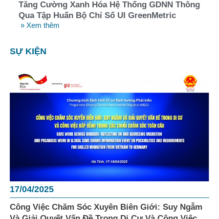
Tăng Cường Xanh Hóa Hệ Thống GDNN Thông
Qua Tập Huấn Bộ Chỉ Số UI GreenMetric
» Xem thêm
SỰ KIỆN
17/04/2025
Công Việc Chăm Sóc Xuyên Biên Giới: Suy Ngẫm
Và Giải Quyết Vấn Đề Trong Di Cư Và Công Việc