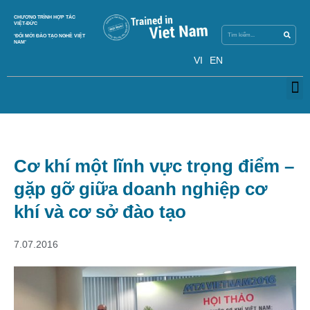
Search
CHƯƠNG TRÌNH HỢP TÁC
Search
VIỆT-ĐỨC
‘ĐỔI MỚI ĐÀO TẠO NGHỀ VIỆT
NAM’
VI
EN
M
Cơ khí một lĩnh vực trọng điểm –
gặp gỡ giữa doanh nghiệp cơ
khí và cơ sở đào tạo
7.07.2016