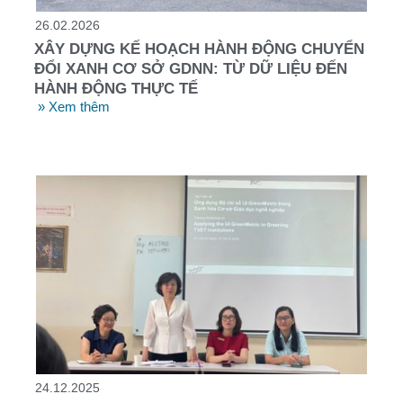
26.02.2026
XÂY DỰNG KẾ HOẠCH HÀNH ĐỘNG CHUYỂN
ĐỔI XANH CƠ SỞ GDNN: TỪ DỮ LIỆU ĐẾN
HÀNH ĐỘNG THỰC TẾ
» Xem thêm
24.12.2025